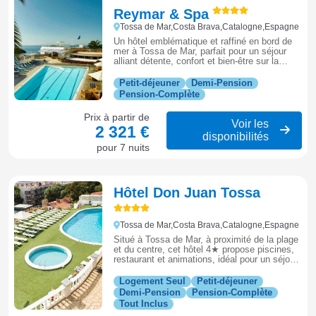
Reymar & Spa
Tossa de Mar,Costa Brava,Catalogne,Espagne
Un hôtel emblématique et raffiné en bord de
mer à Tossa de Mar, parfait pour un séjour
alliant détente, confort et bien-être sur la
Costa Brava.
Petit-déjeuner
Demi-Pension
Pension-Complète
Prix à partir de
Voir les
2 321 €
disponibilités
pour 7 nuits
Hôtel Don Juan Tossa
Tossa de Mar,Costa Brava,Catalogne,Espagne
Situé à Tossa de Mar, à proximité de la plage
et du centre, cet hôtel 4★ propose piscines,
restaurant et animations, idéal pour un séjour
dynamique entre mer et découverte de la
Costa Brava.
Logement Seul
Petit-déjeuner
Demi-Pension
Pension-Complète
Tout Inclus