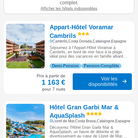
complet.
Afficher les hôtels indisponibles
Appart-Hôtel Voramar
Cambrils
Cambrils,Costa Dorada,Catalogne,Espagne
Séjournez à l’Appart-Hôtel Voramar à
Cambrils, en bord de mer face à la plage,
idéal pour des vacances en famille alliant
confort, espace et liberté sur la Costa
Dorada.
Demi-Pension
Pension-Complète
Prix à partir de
Voir les
1 163 €
disponibilités
pour 7 nuits
Hôtel Gran Garbi Mar &
AquaSplash
Lloret de Mar,Costa Brava,Catalogne,Espagne
Découvrez l'Hôtel Gran Garbi Mar &
AquaSplash, un havre de détente et de
divertissement au cœur de Lloret de Mar,