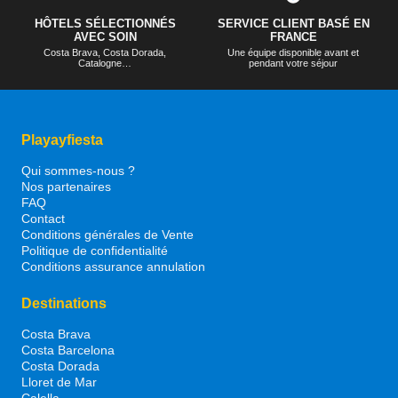
HÔTELS SÉLECTIONNÉS
SERVICE CLIENT BASÉ EN
AVEC SOIN
FRANCE
Costa Brava, Costa Dorada,
Une équipe disponible avant et
Catalogne…
pendant votre séjour
Playayfiesta
Qui sommes-nous ?
Nos partenaires
FAQ
Contact
Conditions générales de Vente
Politique de confidentialité
Conditions assurance annulation
Destinations
Costa Brava
Costa Barcelona
Costa Dorada
Lloret de Mar
Calella