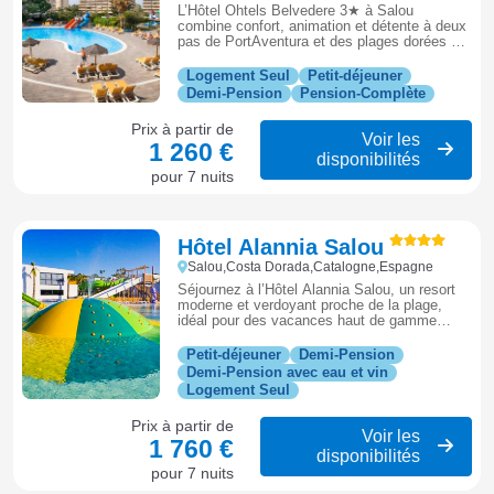
L’Hôtel Ohtels Belvedere 3★ à Salou
combine confort, animation et détente à deux
pas de PortAventura et des plages dorées de
la Costa Dorada.
Logement Seul
Petit-déjeuner
Demi-Pension
Pension-Complète
Prix à partir de
Voir les
1 260 €
disponibilités
pour 7 nuits
Hôtel Alannia Salou
Salou,Costa Dorada,Catalogne,Espagne
Séjournez à l’Hôtel Alannia Salou, un resort
moderne et verdoyant proche de la plage,
idéal pour des vacances haut de gamme
entre détente, nature et loisirs sur la Costa
Dorada.
Petit-déjeuner
Demi-Pension
Demi-Pension avec eau et vin
Logement Seul
Prix à partir de
Voir les
1 760 €
disponibilités
pour 7 nuits