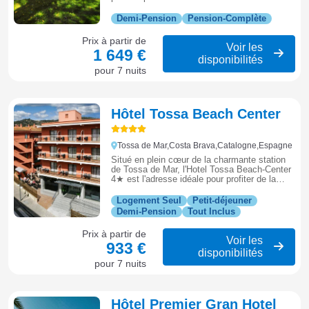
détente, loisirs et ambiance méditerranéenne.
Demi-Pension
Pension-Complète
Prix à partir de
Voir les
1 649 €
disponibilités
pour 7 nuits
Hôtel Tossa Beach Center
Tossa de Mar,Costa Brava,Catalogne,Espagne
Situé en plein cœur de la charmante station
de Tossa de Mar, l'Hotel Tossa Beach-Center
4★ est l'adresse idéale pour profiter de la
plage et du centre historique. L'établissement
propose une piscine extérieure, un restaurant
Logement Seul
Petit-déjeuner
buffet et une formule tout inclus pour un
Demi-Pension
Tout Inclus
séjour sans soucis. À seulement quelques
pas de la Platja Gran et des remparts
Prix à partir de
médiévaux, c'est un point de chute parfait
Voir les
933 €
pour découvrir les merveilles de la Costa
disponibilités
Brava.
pour 7 nuits
Hôtel Premier Gran Hotel