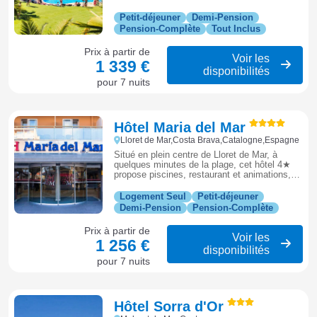
idéal pour des vacances en famille
inoubliables.
Petit-déjeuner
Demi-Pension
Pension-Complète
Tout Inclus
Prix à partir de
Voir les
1 339 €
disponibilités
pour 7 nuits
Hôtel Maria del Mar
Lloret de Mar,Costa Brava,Catalogne,Espagne
Situé en plein centre de Lloret de Mar, à
quelques minutes de la plage, cet hôtel 4★
propose piscines, restaurant et animations,
idéal pour profiter de la station et de la vie
animée à pied.
Logement Seul
Petit-déjeuner
Demi-Pension
Pension-Complète
Prix à partir de
Voir les
1 256 €
disponibilités
pour 7 nuits
Hôtel Sorra d'Or