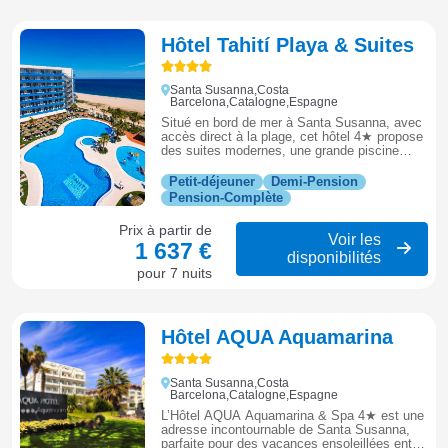
Hôtel Tahití Playa & Suites
Santa Susanna,Costa
Barcelona,Catalogne,Espagne
Situé en bord de mer à Santa Susanna, avec
accès direct à la plage, cet hôtel 4★ propose
des suites modernes, une grande piscine
extérieure et restaurant.
Petit-déjeuner
Demi-Pension
Pension-Complète
Prix à partir de
Voir les
1 637 €
disponibilités
pour 7 nuits
Hôtel AQUA Aquamarina
Santa Susanna,Costa
Barcelona,Catalogne,Espagne
L’Hôtel AQUA Aquamarina & Spa 4★ est une
adresse incontournable de Santa Susanna,
parfaite pour des vacances ensoleillées entre