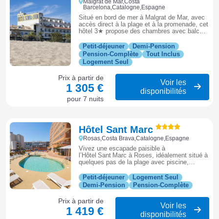
Malgrat de Mar,Costa
Barcelona,Catalogne,Espagne
Situé en bord de mer à Malgrat de Mar, avec
accès direct à la plage et à la promenade, cet
hôtel 3★ propose des chambres avec balcon,
piscine et restaurant.
Petit-déjeuner
Demi-Pension
Pension-Complète
Tout Inclus
Logement Seul
Prix à partir de
Voir les
1 305 €
disponibilités
pour 7 nuits
Hôtel Sant Marc
Rosas,Costa Brava,Catalogne,Espagne
Vivez une escapade paisible à
l’Hôtel Sant Marc à Roses, idéalement situé à
quelques pas de la plage avec piscine,
animations douces et ambiance conviviale
pour un séjour inoubliable.
Petit-déjeuner
Logement Seul
Demi-Pension
Pension-Complète
Prix à partir de
Voir les
1 419 €
disponibilités