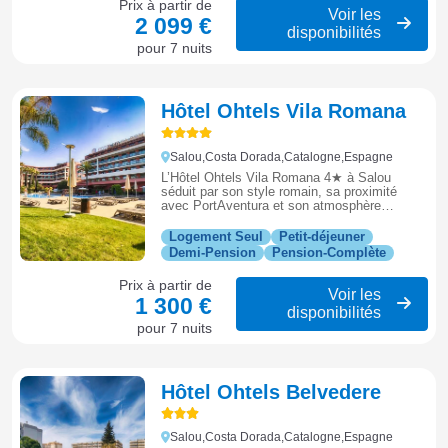
Prix à partir de
Voir les
2 099 €
disponibilités
pour 7 nuits
Hôtel Ohtels Vila Romana
Salou,Costa Dorada,Catalogne,Espagne
L’Hôtel Ohtels Vila Romana 4★ à Salou
séduit par son style romain, sa proximité
avec PortAventura et son atmosphère
conviviale, parfaite pour des vacances en
famille sur la Costa Dorada.
Logement Seul
Petit-déjeuner
Demi-Pension
Pension-Complète
Prix à partir de
Voir les
1 300 €
disponibilités
pour 7 nuits
Hôtel Ohtels Belvedere
Salou,Costa Dorada,Catalogne,Espagne