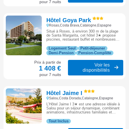
pour 7 nuits
Hôtel Goya Park
Rosas,Costa Brava,Catalogne,Espagne
Situé à Roses, à environ 300 m de la plage
de Santa Margarita, cet hôtel 3★ propose
piscines, restaurant buffet et nombreuses
animations pour petits et grands.
Logement Seul
Petit-déjeuner
Demi-Pension
Pension-Complète
Prix à partir de
Voir les
1 408 €
disponibilités
pour 7 nuits
Hôtel Jaime I
Salou,Costa Dorada,Catalogne,Espagne
L’Hôtel Jaime I 3★ est une adresse idéale à
Salou pour un séjour dynamique, combinant
animations, infrastructures familiales et
proximité de la plage sur la Costa Dorada.
Tout Inclus