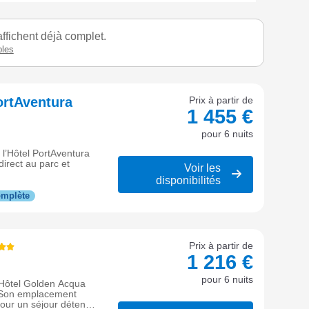
ffichent déjà complet.
bles
ortAventura
Prix à partir de
1 455 €
pour 6 nuits
à l’Hôtel PortAventura
irect au parc et
Voir les
disponibilités
omplète
Prix à partir de
1 216 €
pour 6 nuits
'Hôtel Golden Acqua
. Son emplacement
pour un séjour détente