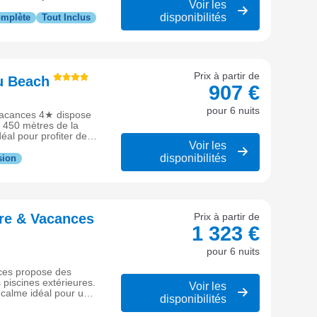
Voir les
disponibilités
omplète
Tout Inclus
Prix à partir de
u Beach
907 €
pour 6 nuits
 Vacances 4★ dispose
À 450 mètres de la
éal pour profiter des
Voir les
disponibilités
sion
re & Vacances
Prix à partir de
1 323 €
pour 6 nuits
nces propose des
piscines extérieures.
Voir les
 calme idéal pour un
disponibilités