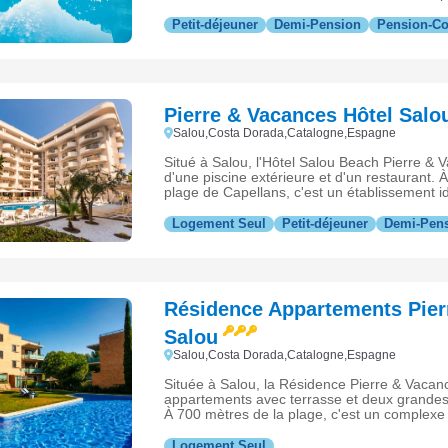
sur la Costa Dorada.
Petit-déjeuner
Demi-Pension
Pension-C
Pierre & Vacances Hôtel Salo
Salou,Costa Dorada,Catalogne,Espagne
Situé à Salou, l'Hôtel Salou Beach Pierre &
d'une piscine extérieure et d'un restaurant. 
plage de Capellans, c'est un établissement id
animations de la Costa Dorada.
Logement Seul
Petit-déjeuner
Demi-Pen
Résidence Appartements Pier
Salou
Salou,Costa Dorada,Catalogne,Espagne
Située à Salou, la Résidence Pierre & Vaca
appartements avec terrasse et deux grandes 
À 700 mètres de la plage, c'est un complexe
séjour en famille sur la Costa Dorada.
Logement Seul