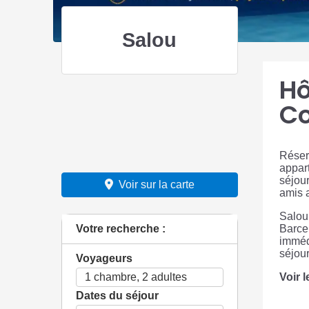
Salou
Hô
Co
Réser
appar
séjour
Voir sur la carte
amis a
Salou 
Votre recherche :
Barcel
imméd
séjour
Voyageurs
Voir 
Dates du séjour