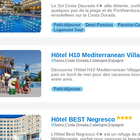
Le Sol Costa Daurada 4★ allie détente, confor
quelques pas de la plage et de PortAventur
ensoleillées sur la Costa Dorada.
Petit-déjeuner
Demi-Pension
Pension-C
Logement Seul
Hôtel H10 Mediterranean Vill
Salou,Costa Dorada,Catalogne,Espagne
Découvrez l'Hôtel H10 Mediterranean Village
paix en bord de mer pour des vacances inoub
entre amis.
Petit-déjeuner
Hôtel BEST Negresco
Salou,Costa Dorada,Catalogne,Espagne
L’Hôtel Best Negresco 4★ est un refuge de d
Méditerranée, parfait pour savourer la beau