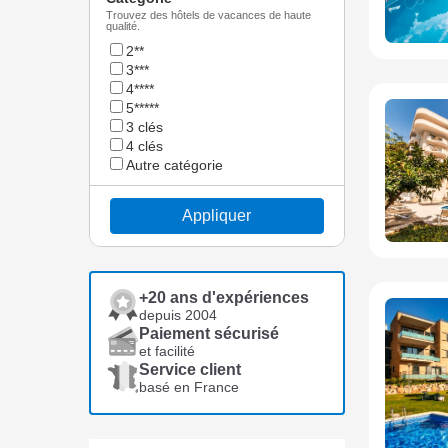
Trouvez des hôtels de vacances de haute
qualité.
2**
3***
4****
5*****
3 clés
4 clés
Autre catégorie
Appliquer
+20 ans d'expériences
depuis 2004
Paiement sécurisé
et facilité
Service client
basé en France