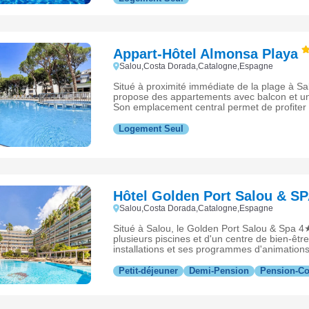
Appart-Hôtel Almonsa Playa
Salou,Costa Dorada,Catalogne,Espagne
Situé à proximité immédiate de la plage à Sa
propose des appartements avec balcon et une
Son emplacement central permet de profiter 
commerces et de la Costa Dorada.
Logement Seul
Hôtel Golden Port Salou & S
Salou,Costa Dorada,Catalogne,Espagne
Situé à Salou, le Golden Port Salou & Spa 4
plusieurs piscines et d'un centre de bien-êtr
installations et ses programmes d'animations
établissement adapté aux familles et aux cou
Dorada.
Petit-déjeuner
Demi-Pension
Pension-C