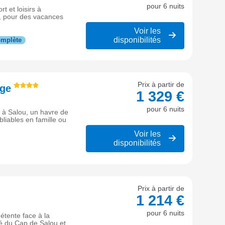
pour 6 nuits
t et loisirs à
a, pour des vacances
Voir les
disponibilités
omplète
Prix à partir de
age
1 329 €
pour 6 nuits
 à Salou, un havre de
liables en famille ou
Voir les
disponibilités
Prix à partir de
1 214 €
pour 6 nuits
étente face à la
té du Cap de Salou et