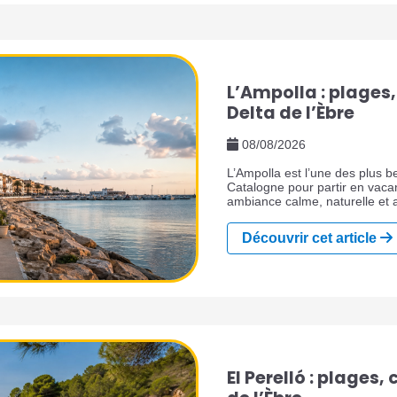
L’Ampolla : plages,
Delta de l’Èbre
08/08/2026
L’Ampolla est l’une des plus b
Catalogne pour partir en vac
ambiance calme, naturelle et a
Dorada, aux portes du Delta de
méditerranéenne séduit par se
Découvrir cet article
ses restaurants, ses huîtres, s
ses lagunes, ses sentiers nat
que les grandes stations touri
El Perelló : plages,