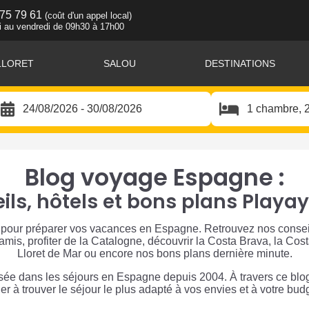
 75 79 61
(coût d'un appel local)
i au vendredi de 09h30 à 17h00
LLORET
SALOU
DESTINATIONS
Blog voyage Espagne :
ils, hôtels et bons plans Playay
 pour préparer vos vacances en Espagne. Retrouvez nos conseils
re amis, profiter de la Catalogne, découvrir la Costa Brava, la C
Lloret de Mar ou encore nos bons plans dernière minute.
isée dans les séjours en Espagne depuis 2004. À travers ce blog
er à trouver le séjour le plus adapté à vos envies et à votre bud