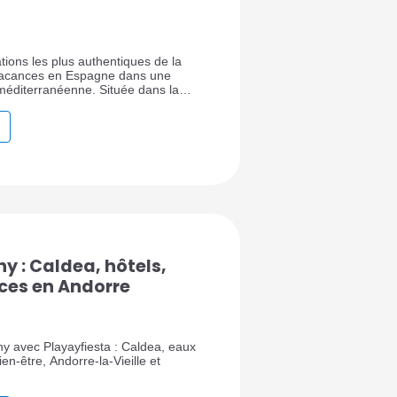
ations les plus authentiques de la
 vacances en Espagne dans une
méditerranéenne. Située dans la
d de la Catalogne, cette commune
eurs qui recherchent autre chose
e classique : des criques, des
s préservés, du miel, de l’huile
menades et la proximité du Delta de
 : Caldea, hôtels,
ces en Andorre
 avec Playayfiesta : Caldea, eaux
en-être, Andorre-la-Vieille et