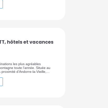
TT, hôtels et vacances
inations les plus agréables
montagne toute l’année. Située au
 proximité d’Andorre-la-Vieille,
t du parc naturel du Comapedrosa,
par son accès direct à Pal Arinsal,
le, ses hôtels pratiques, ses
et son ambiance pyrénéenne.