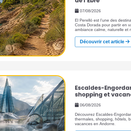
de l’Èbre
07/08/2026
El Perelló est l’une des destin
Costa Dorada pour partir en
ambiance calme, naturelle et 
province de Tarragone, au su
du Baix Ebre séduit les voyag
Découvrir cet article
qu’une grande station balnéair
plages naturelles, des paysage
d’olive, des villages, des pro
l’Èbre.
Escaldes-Engordany
shopping et vacan
06/08/2026
Découvrez Escaldes-Engordany
thermales, shopping, hôtels, bi
vacances en Andorre.