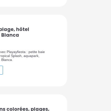
 plage, hôtel
 Blanca
ec Playayfiesta : petite baie
Tropical Splash, aquapark,
a Blanca.
ns colorées, plages,