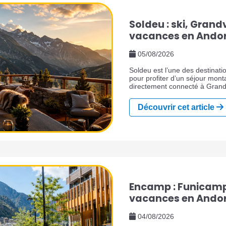
Soldeu : ski, Grandv
vacances en Ando
05/08/2026
Soldeu est l’une des destinati
pour profiter d’un séjour monta
directement connecté à Grandv
Canillo, au cœur des Pyrénées
les voyageurs qui recherchent 
Découvrir cet article
ambiance montagne plus éléga
restaurants, des paysages spec
aux pistes.
Encamp : Funicamp,
vacances en Ando
04/08/2026