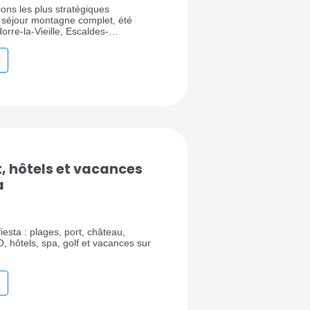
ons les plus stratégiques
 séjour montagne complet, été
rre-la-Vieille, Escaldes-
e Pas de la Case, cette ville de
uilibre entre accès au ski, nature,
, services et proximité de la
t, hôtels et vacances
a
esta : plages, port, château,
hôtels, spa, golf et vacances sur