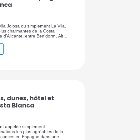
anca
Vila Joiosa ou simplement La Vila,
 plus charmantes de la Costa
e d’Alicante, entre Benidorm, Altea,
cette ville méditerranéenne séduit
ses maisons colorées, ses plages,
 historique, sa gastronomie et sa
, dunes, hôtel et
osta Blanca
nt appelée simplement
nations les plus agréables de la
vacances en Espagne dans une