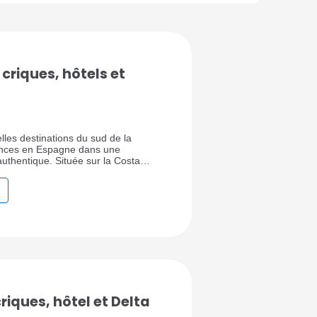
 criques, hôtels et
elles destinations du sud de la
ances en Espagne dans une
uthentique. Située sur la Costa
 l’Èbre, cette station balnéaire
s plages, ses criques, son port,
es produits de la mer, ses rizières,
ure et son atmosphère plus douce
stiques classiques.
 criques, hôtel et Delta