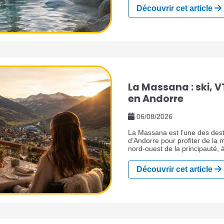
Découvrir cet article
La Massana : ski, V
en Andorre
06/08/2026
La Massana est l’une des dest
d’Andorre pour profiter de la 
nord-ouest de la principauté, à
d’Ordino, de Pal, d’Arinsal e
cette ville de montagne séduit 
Découvrir cet article
sa télécabine au cœur de la vil
restaurants, ses commerces 