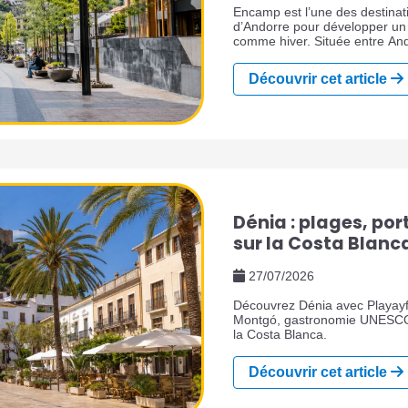
Encamp est l’une des destinati
d’Andorre pour développer un
comme hiver. Située entre Ando
Engordany, Canillo, Soldeu et l
montagne offre un excellent éq
Découvrir cet article
patrimoine, restaurants, calme
capitale.
Dénia : plages, por
sur la Costa Blanc
27/07/2026
Découvrez Dénia avec Playayfi
Montgó, gastronomie UNESCO, 
la Costa Blanca.
Découvrir cet article