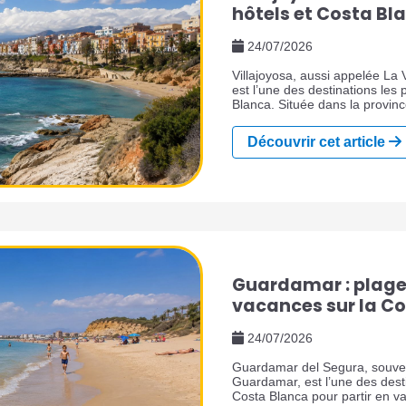
hôtels et Costa Bl
24/07/2026
Villajoyosa, aussi appelée La 
est l’une des destinations les
Blanca. Située dans la provinc
Cala de Finestrat et Alicante, 
par son front de mer unique, 
Découvrir cet article
son port de pêche, son centre
tradition chocolatière.
Guardamar : plages
vacances sur la C
24/07/2026
Guardamar del Segura, souve
Guardamar, est l’une des desti
Costa Blanca pour partir en 