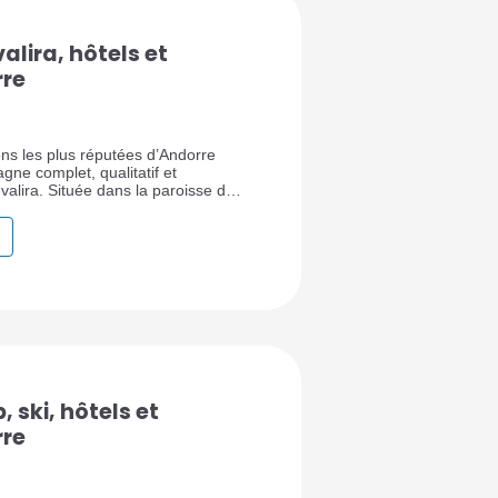
alira, hôtels et
rre
ons les plus réputées d’Andorre
gne complet, qualitatif et
alira. Située dans la paroisse de
 andorranes, cette station séduit
un séjour ski confortable, une
nte, des hôtels bien placés, des
taculaires et un accès privilégié
 ski, hôtels et
rre