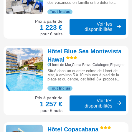
des vacances en famille entre détente,
piscine et formule tout compris sur la Costa
Brava.
Tout Inclus
Prix à partir de
Voir les
1 223 €
disponibilités
pour 6 nuits
Hôtel Blue Sea Montevista
Hawai
Lloret de Mar,Costa Brava,Catalogne,Espagne
Situé dans un quartier calme de Lloret de
Mar, à environ 5 à 10 minutes à pied de la
plage et du centre, cet hôtel 3★ propose
piscine, restaurant buffet et formule tout
compris.
Tout Inclus
Prix à partir de
Voir les
1 257 €
disponibilités
pour 6 nuits
Hôtel Copacabana