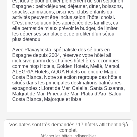
est idéale pour profiter pleinement de son séjour en
Espagne : petit-déjeuner, déjeuner, dîner, boissons,
snacks, animations, piscines, clubs enfants ou
activités peuvent être inclus selon l’hôtel choisi.
C’est une solution très appréciée des familles, car
elle permet de mieux prévoir le budget, de limiter
les dépenses sur place et de profiter d’un séjour
plus détendu.
Avec Playayfiesta, spécialiste des séjours en
Espagne depuis 2004, réservez votre hôtel all
inclusive parmi des chaînes hôtelières reconnues
comme htop Hotels, Golden Hotels, Meliá, Marsol,
ALEGRIA Hotels, AQUA Hotels ou encore Magic
Costa Blanca. Notre sélection regroupe des hôtels
situés dans les principales destinations balnéaires
espagnoles : Lloret de Mar, Calella, Santa Susanna,
Malgrat de Mar, Pineda de Mar, Platja d’Aro, Salou,
Costa Blanca, Majorque et Ibiza.
Vos dates sont très demandés ! 17 hôtels affichent déjà
complet.
Afficher les hôtels indisponibles