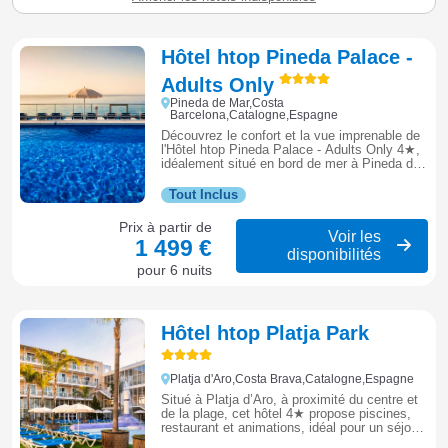
Hôtel htop Pineda Palace -
Adults Only
Pineda de Mar,Costa
Barcelona,Catalogne,Espagne
Découvrez le confort et la vue imprenable de
l'Hôtel htop Pineda Palace - Adults Only 4★,
idéalement situé en bord de mer à Pineda de
Mar.
Tout Inclus
Prix à partir de
Voir les
1 499 €
disponibilités
pour 6 nuits
Hôtel htop Platja Park
Platja d'Aro,Costa Brava,Catalogne,Espagne
Situé à Platja d’Aro, à proximité du centre et
de la plage, cet hôtel 4★ propose piscines,
restaurant et animations, idéal pour un séjour
entre détente et vie animée sur la Costa