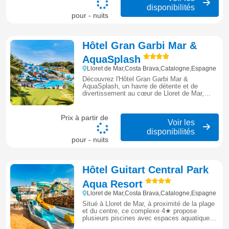
disponibilités
pour - nuits
Hôtel Gran Garbi Mar &
AquaSplash
Lloret de Mar,Costa Brava,Catalogne,Espagne
Découvrez l'Hôtel Gran Garbi Mar &
AquaSplash, un havre de détente et de
divertissement au cœur de Lloret de Mar,
idéal pour des vacances en famille
inoubliables.
Prix à partir de
Voir les
disponibilités
pour - nuits
Hôtel Guitart Central Park
Aqua Resort
Lloret de Mar,Costa Brava,Catalogne,Espagne
Situé à Lloret de Mar, à proximité de la plage
et du centre, ce complexe 4★ propose
plusieurs piscines avec espaces aquatiques,
restaurants et animations, idéal pour un