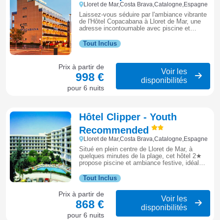
Lloret de Mar,Costa Brava,Catalogne,Espagne
Laissez-vous séduire par l'ambiance vibrante
de l'Hôtel Copacabana à Lloret de Mar, une
adresse incontournable avec piscine et
animations, parfaite pour ceux qui rêvent de
vacances festives et ensoleillées au cœur de
Tout Inclus
la Costa Brava.
Prix à partir de
Voir les
998 €
disponibilités
pour 6 nuits
Hôtel Clipper - Youth
Recommended
Lloret de Mar,Costa Brava,Catalogne,Espagne
Situé en plein centre de Lloret de Mar, à
quelques minutes de la plage, cet hôtel 2★
propose piscine et ambiance festive, idéal
pour les jeunes souhaitant profiter de la vie
nocturne et des animations.
Tout Inclus
Prix à partir de
Voir les
868 €
disponibilités
pour 6 nuits