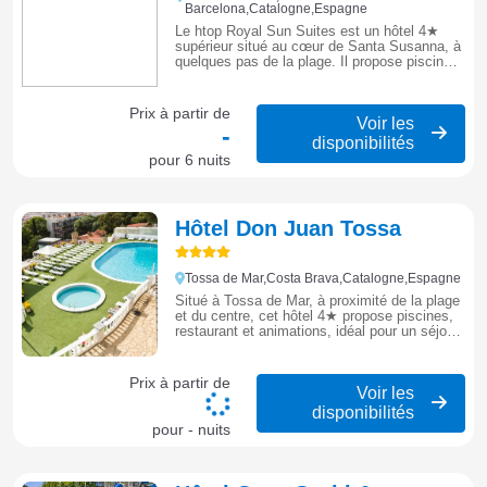
Barcelona,Catalogne,Espagne
Le htop Royal Sun Suites est un hôtel 4★
supérieur situé au cœur de Santa Susanna, à
quelques pas de la plage. Il propose piscines
extérieures, rooftop, service all inclusive,
chambres modernes et ambiance conviviale.
Prix à partir de
Voir les
-
disponibilités
pour 6 nuits
Hôtel Don Juan Tossa
Tossa de Mar,Costa Brava,Catalogne,Espagne
Situé à Tossa de Mar, à proximité de la plage
et du centre, cet hôtel 4★ propose piscines,
restaurant et animations, idéal pour un séjour
dynamique entre mer et découverte de la
Costa Brava.
Prix à partir de
Voir les
disponibilités
pour - nuits