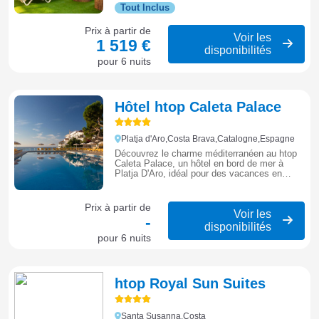
Brava.
Tout Inclus
Prix à partir de
Voir les
1 519 €
disponibilités
pour 6 nuits
Hôtel htop Caleta Palace
Platja d'Aro,Costa Brava,Catalogne,Espagne
Découvrez le charme méditerranéen au htop
Caleta Palace, un hôtel en bord de mer à
Platja D'Aro, idéal pour des vacances en
famille ou entre amis.
Prix à partir de
Voir les
-
disponibilités
pour 6 nuits
htop Royal Sun Suites
Santa Susanna,Costa