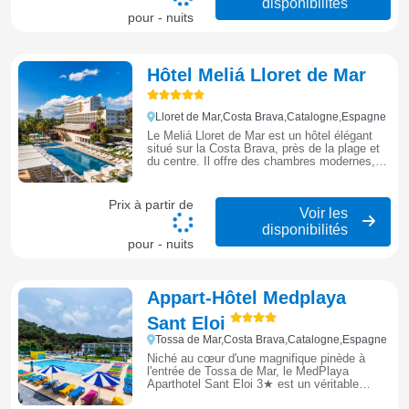
disponibilités
pour - nuits
Hôtel Meliá Lloret de Mar
Lloret de Mar,Costa Brava,Catalogne,Espagne
Le Meliá Lloret de Mar est un hôtel élégant
situé sur la Costa Brava, près de la plage et
du centre. Il offre des chambres modernes,
des piscines, un spa et de beaux jardins,
idéal pour un séjour relaxant au soleil.
Prix à partir de
Voir les
disponibilités
pour - nuits
Appart-Hôtel Medplaya
Sant Eloi
Tossa de Mar,Costa Brava,Catalogne,Espagne
Niché au cœur d'une magnifique pinède à
l'entrée de Tossa de Mar, le MedPlaya
Aparthotel Sant Eloi 3★ est un véritable
paradis pour les familles. Ce complexe