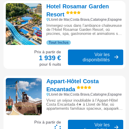
Hotel Rosamar Garden
Resort
Lloret de Mar,Costa Brava,Catalogne,Espagne
Immergez-vous dans l’ambiance chaleureuse
de l’Hotel Rosamar Garden Resort, où
piscines, spa, gastronomie et animations se
combinent pour offrir des vacances
inoubliables en famille à Lloret de Mar.
Tout Inclus
Prix à partir de
Voir les
1 939 €
disponibilités
pour 6 nuits
Appart-Hôtel Costa
Encantada
Lloret de Mar,Costa Brava,Catalogne,Espagne
Vivez un séjour inoubliable à l’Appart‑Hôtel
Costa Encantada 4★ à Lloret de Mar, où
appartements familiaux spacieux, aquapark,
piscines, club enfants et animations
quotidiennes se combinent pour des
vacances divertissantes et relaxantes.
Prix à partir de
Voir les