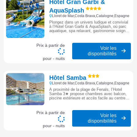
Hôtel Gran Garbi &
AquaSplash
Lloret de Mar,Costa Brava,Catalogne,Espagne
Plongez dans un univers ludique et convivial
à l’Hotel Gran Garbi & AquaSplash, où parc
aquatique, spa relaxant, gastronomie soignée
et activités pour tous se conjuguent pour des
vacances familiales inoubliables.
Prix à partir de
Voir les
disponibilités
pour - nuits
Hôtel Samba
Lloret de Mar,Costa Brava,Catalogne,Espagne
À proximité de la plage de Fenals, l’Hotel
Samba 3★ propose chambres avec balcon,
piscine extérieure et accès facile au centre
de Lloret de Mar pour un séjour simple et
balnéaire.
Prix à partir de
Voir les
disponibilités
pour - nuits