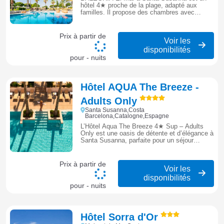
hôtel 4★ proche de la plage, adapté aux
familles. Il propose des chambres avec
balcon, une piscine extérieure, un restaurant
et des animations.
Prix à partir de
Voir les
disponibilités
pour - nuits
Hôtel AQUA The Breeze -
Adults Only
Santa Susanna,Costa
Barcelona,Catalogne,Espagne
L’Hôtel Aqua The Breeze 4★ Sup – Adults
Only est une oasis de détente et d’élégance à
Santa Susanna, parfaite pour un séjour
exclusif au rythme de la Méditerranée.
Prix à partir de
Voir les
disponibilités
pour - nuits
Hôtel Sorra d'Or