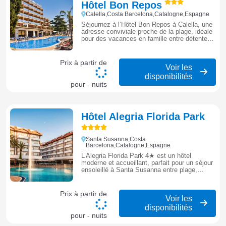
Hôtel Bon Repos
Calella,Costa Barcelona,Catalogne,Espagne
Séjournez à l’Hôtel Bon Repos à Calella, une
adresse conviviale proche de la plage, idéale
pour des vacances en famille entre détente et
loisirs sur la Costa Barcelona.
Prix à partir de
Voir les
disponibilités
pour - nuits
Hôtel Alegria Florida Park
Santa Susanna,Costa
Barcelona,Catalogne,Espagne
L’Alegria Florida Park 4★ est un hôtel
moderne et accueillant, parfait pour un séjour
ensoleillé à Santa Susanna entre plage,
détente et ambiance méditerranéenne.
Prix à partir de
Voir les
disponibilités
pour - nuits