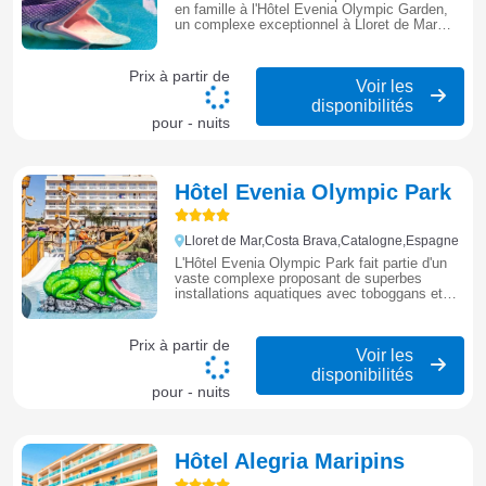
en famille à l'Hôtel Evenia Olympic Garden,
un complexe exceptionnel à Lloret de Mar
doté d'un parc aquatique et de jardins
tropicaux pour une expérience inoubliable sur
la Costa Brava.
Prix à partir de
Voir les
disponibilités
pour - nuits
Hôtel Evenia Olympic Park
Lloret de Mar,Costa Brava,Catalogne,Espagne
L'Hôtel Evenia Olympic Park fait partie d'un
vaste complexe proposant de superbes
installations aquatiques avec toboggans et
plusieurs piscines. Ses chambres modernes
et ses nombreuses activités en font un lieu
privilégié pour les familles. C’est l’adresse
Prix à partir de
idéale pour un séjour dynamique et
Voir les
divertissant à Lloret de Mar.
disponibilités
pour - nuits
Hôtel Alegria Maripins