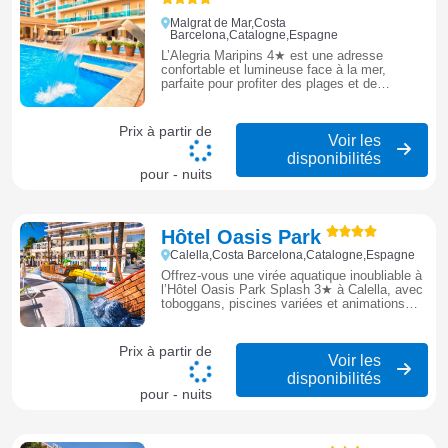
Malgrat de Mar,Costa
Barcelona,Catalogne,Espagne
L’Alegria Maripins 4★ est une adresse
confortable et lumineuse face à la mer,
parfaite pour profiter des plages et de
l’atmosphère ensoleillée de Malgrat de Mar.
Prix à partir de
Voir les
disponibilités
pour - nuits
Hôtel Oasis Park
Calella,Costa Barcelona,Catalogne,Espagne
Offrez-vous une virée aquatique inoubliable à
l’Hôtel Oasis Park Splash 3★ à Calella, avec
toboggans, piscines variées et animations
pour toute la famille, à deux pas de la plage
et des ruelles pittoresques.
Prix à partir de
Voir les
disponibilités
pour - nuits