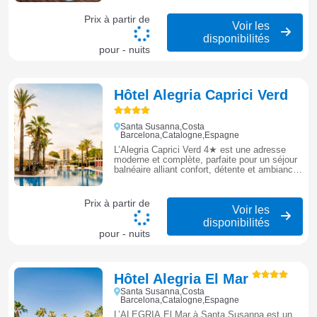
Méditerranée.
Prix à partir de
Voir les
disponibilités
pour - nuits
Hôtel Alegria Caprici Verd
Santa Susanna,Costa
Barcelona,Catalogne,Espagne
L’Alegria Caprici Verd 4★ est une adresse
moderne et complète, parfaite pour un séjour
balnéaire alliant confort, détente et ambiance
méditerranéenne à Santa Susanna.
Prix à partir de
Voir les
disponibilités
pour - nuits
Hôtel Alegria El Mar
Santa Susanna,Costa
Barcelona,Catalogne,Espagne
L’ALEGRIA El Mar à Santa Susanna est un