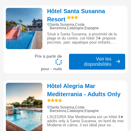
Hôtel Santa Susanna
Resort
Santa Susanna,Costa
Barcelona,Catalogne,Espagne
Situé à Santa Susanna, à proximité de la
plage et du centre, cet hôtel 3★ propose
piscines, parc aquatique pour enfants,
restaurant et animations, idéal pour un séjour
familial à prix accessible sur la Costa
Barcelona.
Prix à partir de
Voir les
disponibilités
pour - nuits
Hôtel Alegria Mar
Mediterrania - Adults Only
Santa Susanna,Costa
Barcelona,Catalogne,Espagne
L’ALEGRIA Mar Mediterrania est un hôtel 4★
adults only à Santa Susanna, en bord de mer.
Moderne et calme, il est idéal pour se
détendre avec piscine, spa et vue sur la