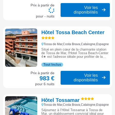
propose des appartements spacieux,
plusieurs piscines dont un mini-parc
Prix à partir de
aquatique, ainsi qu'un programme
Voir les
d'animations complet pour petits et grands.
disponibilités
C'est l'adresse idéale pour un séjour convivial
pour - nuits
et dynamique, alliant la tranquillité de la
nature à la proximité des superbes plages de
la Costa Brava.
Hôtel Tossa Beach Center
Tossa de Mar,Costa Brava,Catalogne,Espagne
Situé en plein cœur de la charmante station
de Tossa de Mar, l'Hotel Tossa Beach-Center
4★ est l'adresse idéale pour profiter de la
plage et du centre historique. L'établissement
propose une piscine extérieure, un restaurant
Tout Inclus
buffet et une formule tout inclus pour un
séjour sans soucis. À seulement quelques
Prix à partir de
pas de la Platja Gran et des remparts
Voir les
983 €
médiévaux, c'est un point de chute parfait
disponibilités
pour découvrir les merveilles de la Costa
pour 6 nuits
Brava.
Hôtel Tossamar
Tossa de Mar,Costa Brava,Catalogne,Espagne
Séjournez à l’Hôtel Tossamar à Tossa de
Mar, un établissement convivial idéal pour