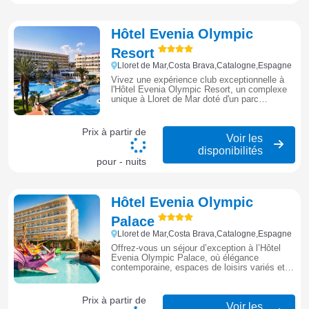
Hôtel Evenia Olympic
Resort
Lloret de Mar,Costa Brava,Catalogne,Espagne
Vivez une expérience club exceptionnelle à
l'Hôtel Evenia Olympic Resort, un complexe
unique à Lloret de Mar doté d'un parc
aquatique spectaculaire et de vastes jardins,
idéal pour des vacances mémorables sur la
Costa Brava.
Prix à partir de
Voir les
disponibilités
pour - nuits
Hôtel Evenia Olympic
Palace
Lloret de Mar,Costa Brava,Catalogne,Espagne
Offrez-vous un séjour d’exception à l’Hôtel
Evenia Olympic Palace, où élégance
contemporaine, espaces de loisirs variés et
ambiance familiale créent une escapade
inoubliable à Lloret de Mar.
Prix à partir de
Voir les