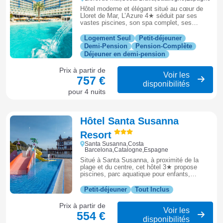
Hôtel moderne et élégant situé au cœur de
Lloret de Mar, L’Azure 4★ séduit par ses
vastes piscines, son spa complet, ses
chambres lumineuses et sa cuisine
méditerranéenne raffinée.
Logement Seul
Petit-déjeuner
Demi-Pension
Pension-Complète
Déjeuner en demi-pension
Prix à partir de
Voir les
757 €
disponibilités
pour 4 nuits
Hôtel Santa Susanna
Resort
Santa Susanna,Costa
Barcelona,Catalogne,Espagne
Situé à Santa Susanna, à proximité de la
plage et du centre, cet hôtel 3★ propose
piscines, parc aquatique pour enfants,
restaurant et animations, idéal pour un séjour
familial à prix accessible sur la Costa
Petit-déjeuner
Tout Inclus
Barcelona.
Prix à partir de
Voir les
554 €
disponibilités