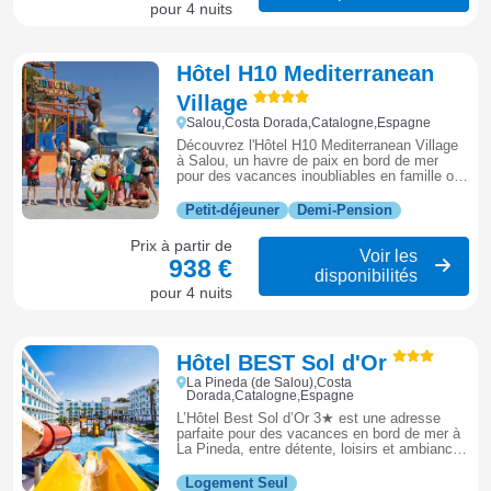
pour 4 nuits
Hôtel H10 Mediterranean
Village
Salou,Costa Dorada,Catalogne,Espagne
Découvrez l'Hôtel H10 Mediterranean Village
à Salou, un havre de paix en bord de mer
pour des vacances inoubliables en famille ou
entre amis.
Petit-déjeuner
Demi-Pension
Prix à partir de
Voir les
938 €
disponibilités
pour 4 nuits
Hôtel BEST Sol d'Or
La Pineda (de Salou),Costa
Dorada,Catalogne,Espagne
L’Hôtel Best Sol d’Or 3★ est une adresse
parfaite pour des vacances en bord de mer à
La Pineda, entre détente, loisirs et ambiance
méditerranéenne.
Logement Seul