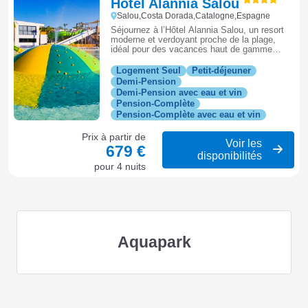
Hôtel Alannia Salou
Salou,Costa Dorada,Catalogne,Espagne
Séjournez à l’Hôtel Alannia Salou, un resort
moderne et verdoyant proche de la plage,
idéal pour des vacances haut de gamme
entre détente, nature et loisirs sur la Costa
Dorada.
Logement Seul
Petit-déjeuner
Demi-Pension
Demi-Pension avec eau et vin
Pension-Complète
Pension-Complète avec eau et vin
Prix à partir de
Voir les
679 €
disponibilités
pour 4 nuits
Aquapark