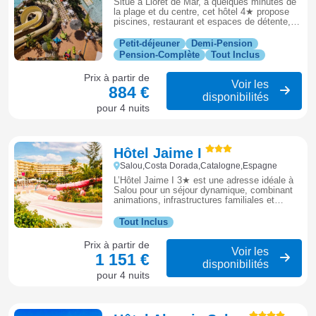
Situé à Lloret de Mar, à quelques minutes de
la plage et du centre, cet hôtel 4★ propose
piscines, restaurant et espaces de détente,
idéal pour un séjour entre plage et
animations.
Petit-déjeuner
Demi-Pension
Pension-Complète
Tout Inclus
Prix à partir de
Voir les
884 €
disponibilités
pour 4 nuits
Hôtel Jaime I
Salou,Costa Dorada,Catalogne,Espagne
L’Hôtel Jaime I 3★ est une adresse idéale à
Salou pour un séjour dynamique, combinant
animations, infrastructures familiales et
proximité de la plage sur la Costa Dorada.
Tout Inclus
Prix à partir de
Voir les
1 151 €
disponibilités
pour 4 nuits