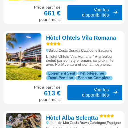
Prix à partir de
Voir les
661 €
disponibilités
pour 4 nuits
Hôtel Ohtels Vila Romana
Salou,Costa Dorada,Catalogne,Espagne
L’Hôtel Ohtels Vila Romana 4★ à Salou
séduit par son style romain, sa proximité
avec PortAventura et son atmosphère
conviviale, parfaite pour des vacances en
famille sur la Costa Dorada.
Logement Seul
Petit-déjeuner
Demi-Pension
Pension-Complète
Prix à partir de
Voir les
613 €
disponibilités
pour 4 nuits
Hôtel Alba Seleqtta
Lloret de Mar,Costa Brava,Catalogne,Espagne