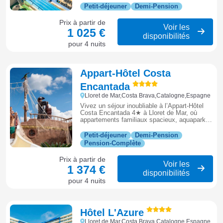
inoubliables en famille à Lloret de Mar.
Petit-déjeuner
Demi-Pension
Prix à partir de
Voir les
1 025 €
disponibilités
pour 4 nuits
Appart-Hôtel Costa
Encantada
Lloret de Mar,Costa Brava,Catalogne,Espagne
Vivez un séjour inoubliable à l’Appart‑Hôtel
Costa Encantada 4★ à Lloret de Mar, où
appartements familiaux spacieux, aquapark,
piscines, club enfants et animations
quotidiennes se combinent pour des
Petit-déjeuner
Demi-Pension
vacances divertissantes et relaxantes.
Pension-Complète
Prix à partir de
Voir les
1 374 €
disponibilités
pour 4 nuits
Hôtel L'Azure
Lloret de Mar,Costa Brava,Catalogne,Espagne