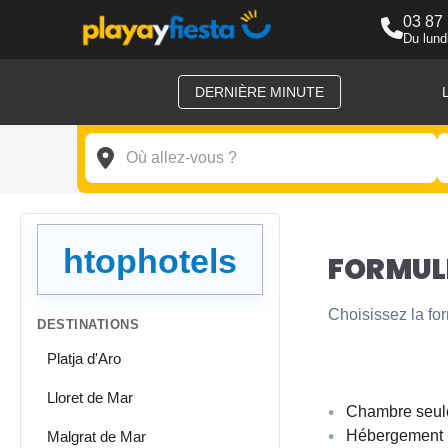
03 87
Du lund
DERNIÈRE MINUTE
La gastronomie dans les 
htophotels
FORMULE
Choisissez la fo
DESTINATIONS
Platja d'Aro
Lloret de Mar
Chambre seul
Hébergement +
Malgrat de Mar