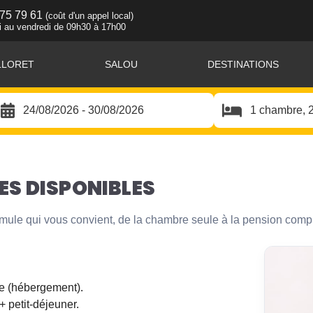
 75 79 61
(coût d'un appel local)
i au vendredi de 09h30 à 17h00
LLORET
SALOU
DESTINATIONS
htophotels : saveurs méd
S DISPONIBLES
rmule qui vous convient, de la chambre seule à la pension comp
e (hébergement).
 petit-déjeuner.