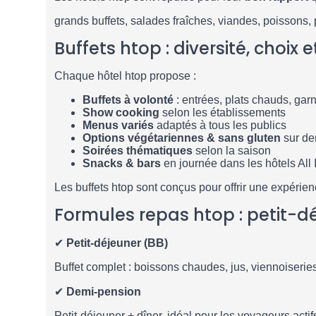
grands buffets, salades fraîches, viandes, poissons, p
Buffets htop : diversité, choix e
Chaque hôtel htop propose :
Buffets à volonté
: entrées, plats chauds, garn
Show cooking
selon les établissements
Menus variés
adaptés à tous les publics
Options végétariennes & sans gluten
sur d
Soirées thématiques
selon la saison
Snacks & bars
en journée dans les hôtels All 
Les buffets htop sont conçus pour offrir une expérie
Formules repas htop : petit-d
✔
Petit-déjeuner (BB)
Buffet complet : boissons chaudes, jus, viennoiserie
✔
Demi-pension
Petit-déjeuner + dîner, idéal pour les voyageurs actif