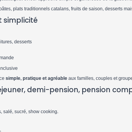
âtes, plats traditionnels catalans, fruits de saison, desserts ma
t simplicité
itures, desserts
emande
Inclusive
nce
simple, pratique et agréable
aux familles, couples et group
éjeuner, demi-pension, pension compl
s, salé, sucré, show cooking.
s.