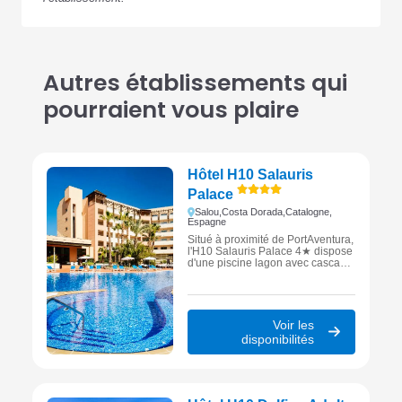
Autres établissements qui
pourraient vous plaire
Hôtel H10 Salauris
Palace
Salou,
Costa Dorada,
Catalogne,
Espagne
Situé à proximité de PortAventura,
l'H10 Salauris Palace 4★ dispose
d'une piscine lagon avec cascade
et d'un sauna. Avec une terrasse
réservée aux adultes, c'est un
établissement idéal pour un
séjour complet à Salou sur la
Costa Dorada.
Voir les
disponibilités