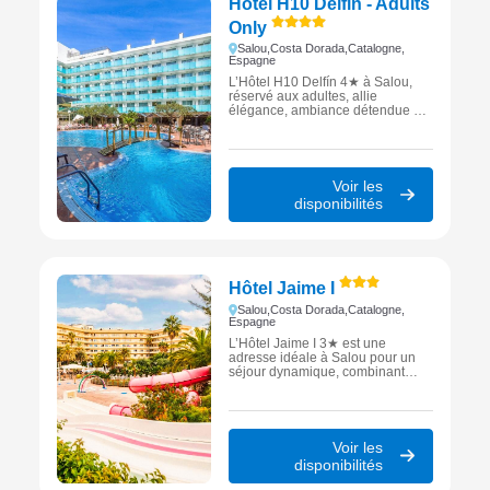
Hôtel H10 Delfin - Adults
Only
Salou,
Costa Dorada,
Catalogne,
Espagne
L’Hôtel H10 Delfín 4★ à Salou,
réservé aux adultes, allie
élégance, ambiance détendue et
services exclusifs au cœur de la
Costa Dorada.
Voir les
disponibilités
Hôtel Jaime I
Salou,
Costa Dorada,
Catalogne,
Espagne
L’Hôtel Jaime I 3★ est une
adresse idéale à Salou pour un
séjour dynamique, combinant
animations, infrastructures
familiales et proximité de la plage
sur la Costa Dorada.
Voir les
disponibilités