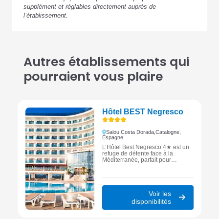
supplément et réglables directement auprès de
l’établissement.
Autres établissements qui
pourraient vous plaire
Hôtel BEST Negresco
Salou,
Costa Dorada,
Catalogne,
Espagne
L’Hôtel Best Negresco 4★ est un
refuge de détente face à la
Méditerranée, parfait pour
savourer la beauté du Cap de
Salou et l’esprit ensoleillé de la
Costa Dorada.
Voir les
disponibilités