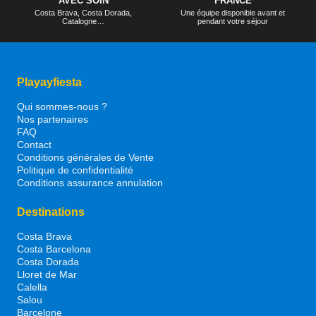
AVEC SOIN
FRANCE
Costa Brava, Costa Dorada,
Une équipe disponible avant et
Catalogne…
pendant votre séjour
Playayfiesta
Qui sommes-nous ?
Nos partenaires
FAQ
Contact
Conditions générales de Vente
Politique de confidentialité
Conditions assurance annulation
Destinations
Costa Brava
Costa Barcelona
Costa Dorada
Lloret de Mar
Calella
Salou
Barcelone