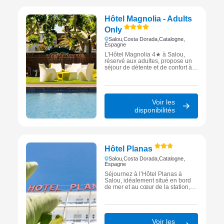
Hôtel Magnolia - Adults
Only
Salou,
Costa Dorada,
Catalogne,
Espagne
L’Hôtel Magnolia 4★ à Salou,
réservé aux adultes, propose un
séjour de détente et de confort à
quelques pas de la plage et du
cœur vibrant de la Costa Dorada.
Voir les
disponibilités
Hôtel Planas
Salou,
Costa Dorada,
Catalogne,
Espagne
Séjournez à l’Hôtel Planas à
Salou, idéalement situé en bord
de mer et au cœur de la station,
parfait pour des vacances entre
plage, détente et authenticité sur
la Costa Dorada.
Voir les