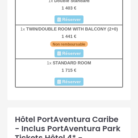
1x
Double Standard
1 403 €
Réserver
1x
TWIN/DOUBLE ROOM WITH BALCONY (2+0)
1 441 €
Non remboursable
Réserver
1x
STANDARD ROOM
1 715 €
Réserver
Hôtel PortAventura Caribe
- Inclus PortAventura Park
Tickets Hôtel 4* -