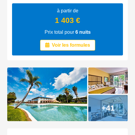
à partir de
1 403 €
Prix total pour
6
nuits
Voir les formules
+41