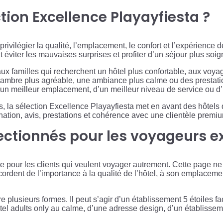
ction Excellence Playayfiesta ?
 privilégier la qualité, l’emplacement, le confort et l’expérienc
 éviter les mauvaises surprises et profiter d’un séjour plus soig
x familles qui recherchent un hôtel plus confortable, aux voyag
hambre plus agréable, une ambiance plus calme ou des prestatio
d’un meilleur emplacement, d’un meilleur niveau de service ou d
s, la sélection Excellence Playayfiesta met en avant des hôtels qu
ination, avis, prestations et cohérence avec une clientèle premi
ectionnés pour les voyageurs e
ée pour les clients qui veulent voyager autrement. Cette page 
cordent de l’importance à la qualité de l’hôtel, à son emplaceme
usieurs formes. Il peut s’agir d’un établissement 5 étoiles face
tel adults only au calme, d’une adresse design, d’un établisseme