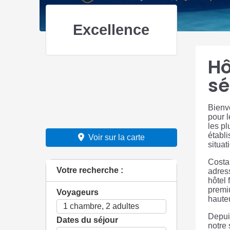
Excellence
Hô
sé
Bienv
pour l
les pl
établi
Voir sur la carte
situat
Costa 
Votre recherche :
adres
hôtel 
premiu
Voyageurs
hauteu
Depui
Dates du séjour
notre 