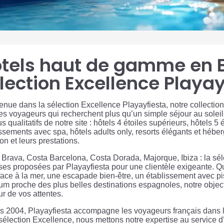
tels haut de gamme en E
lection Excellence Playay
enue dans la sélection Excellence Playayfiesta, notre collect
es voyageurs qui recherchent plus qu’un simple séjour au soleil
us qualitatifs de notre site : hôtels 4 étoiles supérieurs, hôtels
ssements avec spa, hôtels adults only, resorts élégants et héber
ion et leurs prestations.
Brava, Costa Barcelona, Costa Dorada, Majorque, Ibiza : la sél
ses proposées par Playayfiesta pour une clientèle exigeante. Q
face à la mer, une escapade bien-être, un établissement avec p
m proche des plus belles destinations espagnoles, notre objectif
r de vos attentes.
s 2004, Playayfiesta accompagne les voyageurs français dans l
sélection Excellence, nous mettons notre expertise au service d