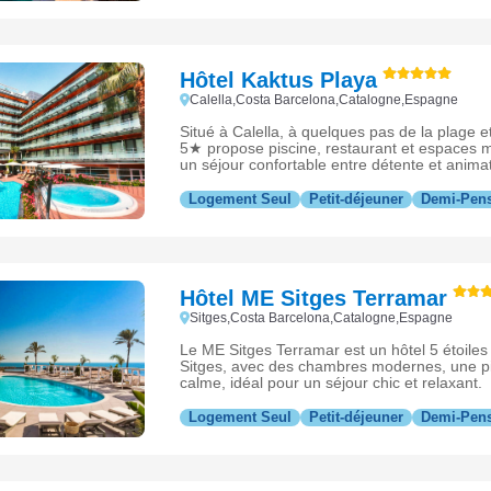
Hôtel Kaktus Playa
Calella,Costa Barcelona,Catalogne,Espagne
Situé à Calella, à quelques pas de la plage et
5★ propose piscine, restaurant et espaces 
un séjour confortable entre détente et anima
Barcelona.
Logement Seul
Petit-déjeuner
Demi-Pen
Hôtel ME Sitges Terramar
Sitges,Costa Barcelona,Catalogne,Espagne
Le ME Sitges Terramar est un hôtel 5 étoile
Sitges, avec des chambres modernes, une pi
calme, idéal pour un séjour chic et relaxant.
Logement Seul
Petit-déjeuner
Demi-Pen