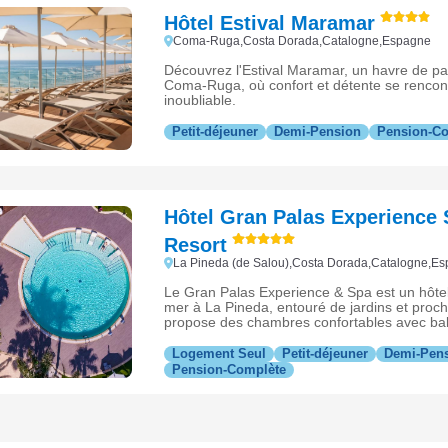
Hôtel Estival Maramar
Coma-Ruga,Costa Dorada,Catalogne,Espagne
Découvrez l'Estival Maramar, un havre de pa
Coma-Ruga, où confort et détente se rencont
inoubliable.
Petit-déjeuner
Demi-Pension
Pension-C
Hôtel Gran Palas Experience
Resort
La Pineda (de Salou),Costa Dorada,Catalogne,E
Le Gran Palas Experience & Spa est un hôtel
mer à La Pineda, entouré de jardins et proche
propose des chambres confortables avec bal
piscines et un grand spa, idéal pour un séjou
la Costa Dorada.
Logement Seul
Petit-déjeuner
Demi-Pen
Pension-Complète