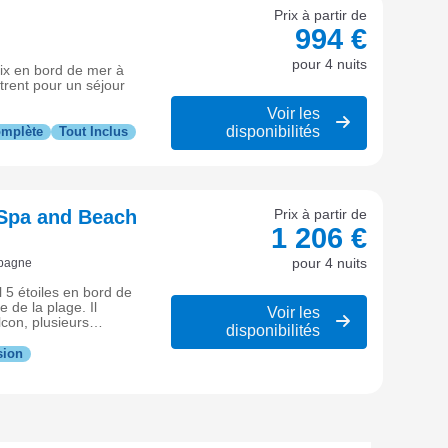
Prix à partir de
994 €
pour 4 nuits
ix en bord de mer à
rent pour un séjour
Voir les
disponibilités
omplète
Tout Inclus
 Spa and Beach
Prix à partir de
1 206 €
pour 4 nuits
spagne
 5 étoiles en bord de
 de la plage. Il
Voir les
con, plusieurs
disponibilités
r détente et luxe sur
sion