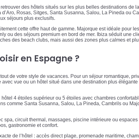
etrouver des hôtels situés sur les plus belles destinations de l
ja d’Aro, Rosas, Sitges, Santa Susanna, Salou, La Pineda ou Ca
ux séjours plus exclusifs.
itement cette offre haut de gamme. Majorque est idéale pour le
nly ou des séjours premium en bord de mer. Ibiza séduit une cli
roches des beach clubs, mais aussi des zones plus calmes et p
oisir en Espagne ?
out de votre style de vacances. Pour un séjour romantique, priv
e avec vue ou un hôtel situé dans une destination plus élégante
hôtel 4 étoiles supérieur ou 5 étoiles avec chambres confortables
tions comme Santa Susanna, Salou, La Pineda, Cambrils ou Majo
ec spa, circuit thermal, massages, piscine intérieure ou espac
os, gastronomie et confort.
exacte de l’hôtel : accès direct plage, promenade maritime, cham