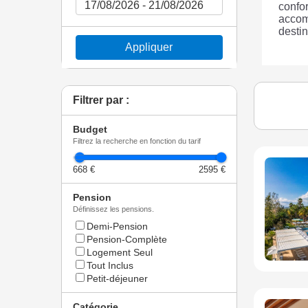
confor
accom
destin
Appliquer
Filtrer par :
Budget
Filtrez la recherche en fonction du tarif
668 €
2595 €
Pension
Définissez les pensions.
Demi-Pension
Pension-Complète
Logement Seul
Tout Inclus
Petit-déjeuner
Catégorie