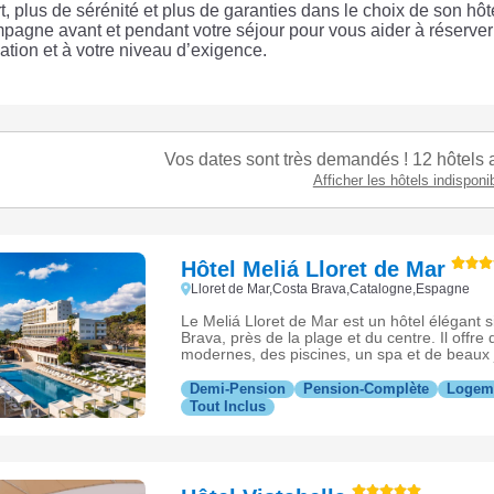
t, plus de sérénité et plus de garanties dans le choix de son hô
pagne avant et pendant votre séjour pour vous aider à réserver
ation et à votre niveau d’exigence.
Vos dates sont très demandés ! 12 hôtels a
Afficher les hôtels indisponi
Hôtel Meliá Lloret de Mar
Lloret de Mar,Costa Brava,Catalogne,Espagne
Le Meliá Lloret de Mar est un hôtel élégant s
Brava, près de la plage et du centre. Il offr
modernes, des piscines, un spa et de beaux j
séjour relaxant au soleil.
Demi-Pension
Pension-Complète
Logem
Tout Inclus