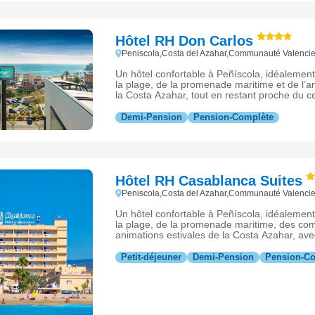
Hôtel RH Don Carlos
Peniscola,Costa del Azahar,Communauté Valenc
Un hôtel confortable à Peñíscola, idéalement 
la plage, de la promenade maritime et de l’
la Costa Azahar, tout en restant proche du ce
Demi-Pension
Pension-Complète
Hôtel RH Casablanca Suites
Peniscola,Costa del Azahar,Communauté Valenc
Un hôtel confortable à Peñíscola, idéalement 
la plage, de la promenade maritime, des co
animations estivales de la Costa Azahar, ave
spacieuses pour un séjour en famille ou entr
Petit-déjeuner
Demi-Pension
Pension-C