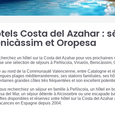
tels Costa del Azahar : s
nicàssim et Oropesa
cherchez un hôtel sur la Costa del Azahar pour vos prochaines
e une sélection de séjours à Peñíscola, Vinaròs, Benicàssim, 
e au nord de la Communauté Valencienne, entre Catalogne et ré
ongues plages méditerranéennes, ses stations familiales, ses h
rtaines grandes côtes très fréquentées et son excellent potent
ous recherchiez un séjour en famille à Peñíscola, un hôtel en 
sa del Mar, un séjour détente à Alcossebre ou une escapade 
fres disponibles et réservez votre hôtel sur la Costa del Azahar
acances en Espagne depuis 2004.