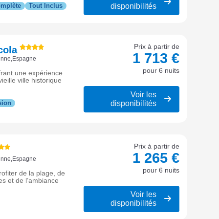
disponibilités
omplète
Tout Inclus
Prix à partir de
cola
1 713 €
ienne,Espagne
pour 6 nuits
frant une expérience
ille ville historique
Voir les
disponibilités
sion
Prix à partir de
1 265 €
ienne,Espagne
pour 6 nuits
rofiter de la plage, de
les et de l’ambiance
Voir les
disponibilités