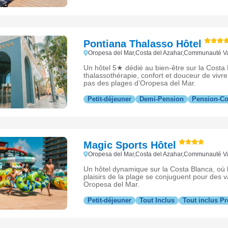
Pontiana Thalasso Hôtel
Oropesa del Mar,Costa del Azahar,Communauté 
Un hôtel 5★ dédié au bien-être sur la Costa
thalassothérapie, confort et douceur de vivr
pas des plages d’Oropesa del Mar.
Petit-déjeuner
Demi-Pension
Pension-C
Magic Sports Hôtel
Oropesa del Mar,Costa del Azahar,Communauté 
Un hôtel dynamique sur la Costa Blanca, où lo
plaisirs de la plage se conjuguent pour des 
Oropesa del Mar.
Petit-déjeuner
Tout Inclus
Tout inclus 