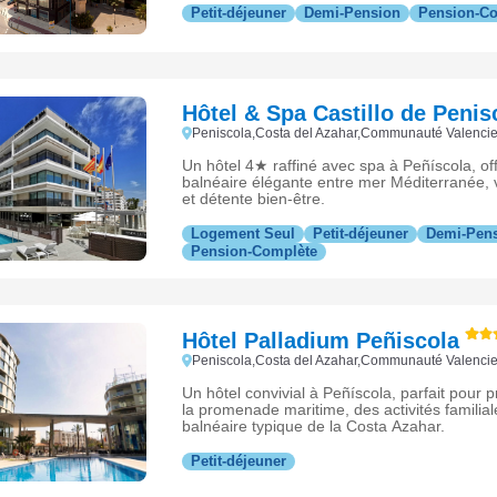
Petit-déjeuner
Demi-Pension
Pension-C
Hôtel & Spa Castillo de Penis
Peniscola,Costa del Azahar,Communauté Valenc
Un hôtel 4★ raffiné avec spa à Peñíscola, of
balnéaire élégante entre mer Méditerranée, vie
et détente bien-être.
Logement Seul
Petit-déjeuner
Demi-Pen
Pension-Complète
Hôtel Palladium Peñiscola
Peniscola,Costa del Azahar,Communauté Valenc
Un hôtel convivial à Peñíscola, parfait pour p
la promenade maritime, des activités familia
balnéaire typique de la Costa Azahar.
Petit-déjeuner