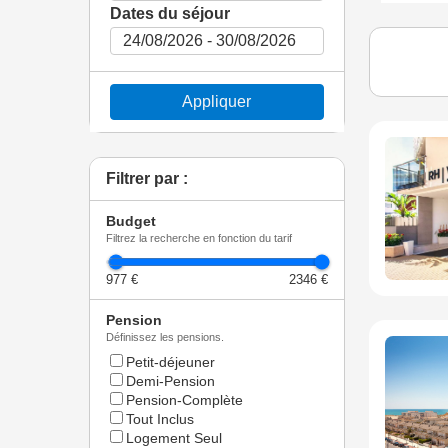
Dates du séjour
Appliquer
Filtrer par :
Budget
Filtrez la recherche en fonction du tarif
977 €
2346 €
Pension
Définissez les pensions.
Petit-déjeuner
Demi-Pension
Pension-Complète
Tout Inclus
Logement Seul