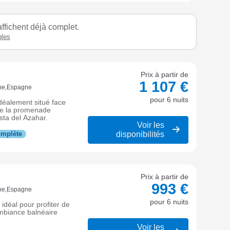
ffichent déjà complet.
bles
Prix à partir de
1 107 €
nne,Espagne
pour 6 nuits
déalement situé face
, de la promenade
sta del Azahar.
Voir les
disponibilités
omplète
Prix à partir de
993 €
nne,Espagne
pour 6 nuits
idéal pour profiter de
ambiance balnéaire
Voir les