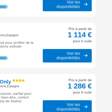
Voir les
disponibilités
sion
Prix à partir de
1 114 €
ienne,Espagne
pour 6 nuits
ué pour profiter de la
iance estivale
Voir les
disponibilités
sion
Prix à partir de
 Only
1 286 €
ienne,Espagne
pour 6 nuits
càssim, parfait pour
bien-être, confort
sta de Azahar.
Voir les
disponibilités