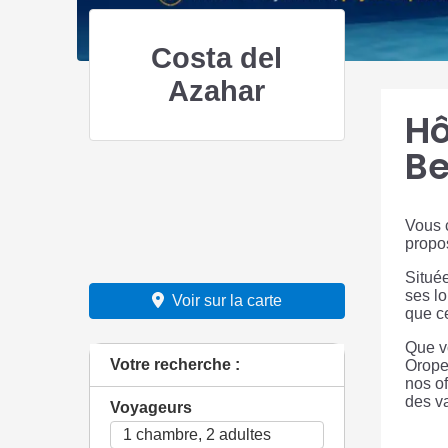
Costa del
Azahar
Hô
Be
Vous 
propos
Situé
ses l
Voir sur la carte
que ce
Que v
Votre recherche :
Orope
nos of
des v
Voyageurs