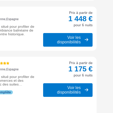
Prix à partir de
1 448 €
ienne,Espagne
pour 6 nuits
situé pour profiter de
ambiance balnéaire de
ntre historique.
Voir les
disponibilités
Prix à partir de
1 175 €
ienne,Espagne
pour 6 nuits
situé pour profiter de
mmerces et des
c des suites
Voir les
e amis.
disponibilités
omplète