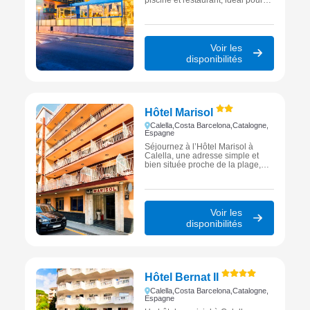
un séjour haut de gamme entre
détente et confort sur la Costa
Barcelona.
Voir les
disponibilités
Hôtel Marisol
Calella,
Costa Barcelona,
Catalogne,
Espagne
Séjournez à l’Hôtel Marisol à
Calella, une adresse simple et
bien située proche de la plage,
parfaite pour des vacances
accessibles sur la Costa
Barcelona.
Voir les
disponibilités
Hôtel Bernat II
Calella,
Costa Barcelona,
Catalogne,
Espagne