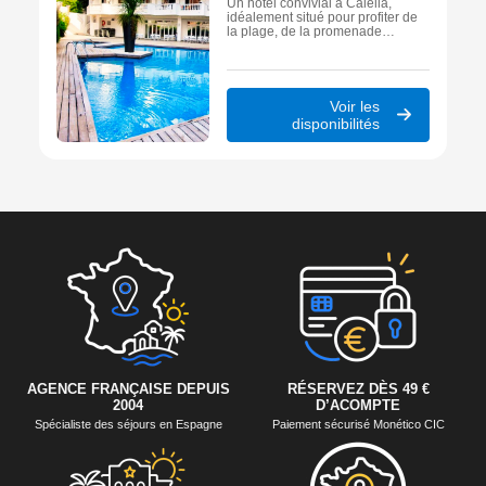
Un hôtel convivial à Calella,
idéalement situé pour profiter de
la plage, de la promenade
maritime et de l’animation estivale
de la Costa Barcelona –
Maresme.
Voir les
disponibilités
AGENCE FRANÇAISE DEPUIS
RÉSERVEZ DÈS 49 €
2004
D’ACOMPTE
Spécialiste des séjours en Espagne
Paiement sécurisé Monético CIC