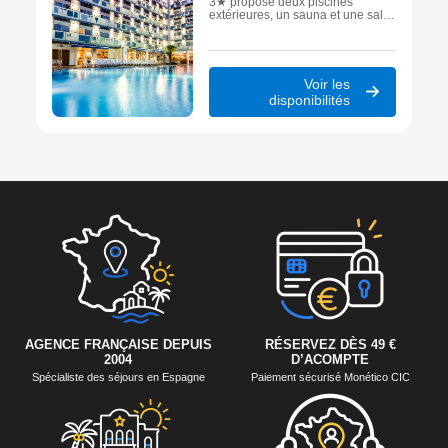
3★ propose deux piscines
extérieures, un sauna et une salle
de sport. Ses chambres avec
balcon et son restaurant buffet en
font un établissement confortable
et bien équipé, idéal pour un
séjour de détente sur la Costa
Voir les
Barcelona à proximité de la mer.
disponibilités
AGENCE FRANÇAISE DEPUIS
RÉSERVEZ DÈS 49 €
2004
D’ACOMPTE
Spécialiste des séjours en Espagne
Paiement sécurisé Monético CIC