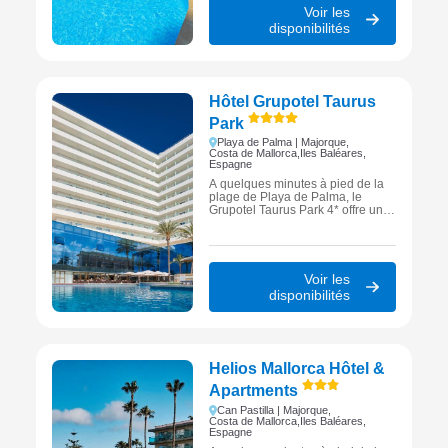
Voir les
disponibilités
Hôtel Grupotel Taurus
Park
Playa de Palma | Majorque,
Costa de Mallorca,
Iles Baléares,
Espagne
À quelques minutes à pied de la
plage de Playa de Palma, le
Grupotel Taurus Park 4* offre un
séjour confortable à Majorque
avec piscines, activités familiales
et services complets, idéal pour
des vacances balnéaires
réussies.
Voir les
disponibilités
Helios Mallorca Hôtel &
Apartments
Can Pastilla | Majorque,
Costa de Mallorca,
Iles Baléares,
Espagne