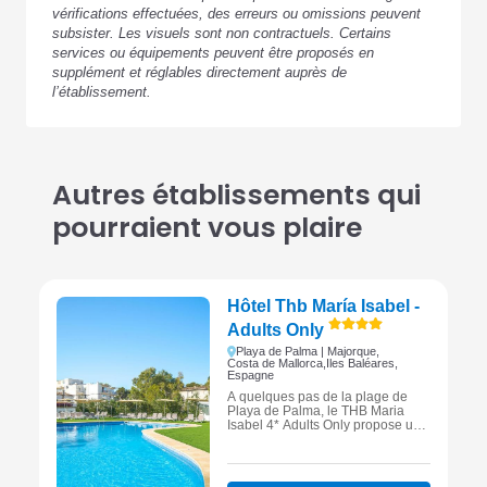
vérifications effectuées, des erreurs ou omissions peuvent
subsister. Les visuels sont non contractuels. Certains
services ou équipements peuvent être proposés en
supplément et réglables directement auprès de
l’établissement.
Autres établissements qui
pourraient vous plaire
Hôtel Thb María Isabel -
Adults Only
Playa de Palma | Majorque,
Costa de Mallorca,
Iles Baléares,
Espagne
À quelques pas de la plage de
Playa de Palma, le THB Maria
Isabel 4* Adults Only propose un
séjour à Majorque alliant confort
moderne, espace bien-être et
ambiance réservée aux adultes, à
proximité immédiate de Palma.