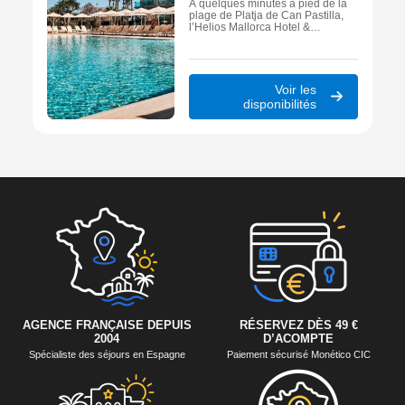
À quelques minutes à pied de la
plage de Platja de Can Pastilla,
l’Helios Mallorca Hotel &
Apartments 3* propose un séjour
balnéaire à Majorque alliant
confort, piscines intérieure et
extérieure, restauration buffet et
installations adaptées à un public
Voir les
familial ou en couple.
disponibilités
AGENCE FRANÇAISE DEPUIS
RÉSERVEZ DÈS 49 €
2004
D’ACOMPTE
Spécialiste des séjours en Espagne
Paiement sécurisé Monético CIC