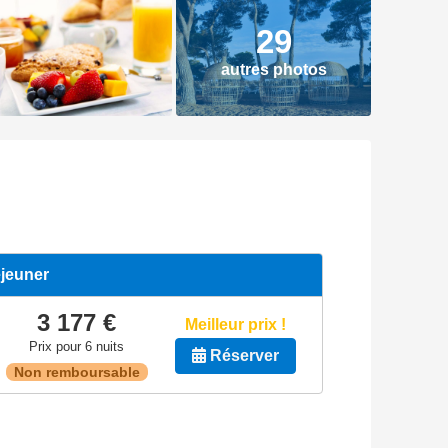
29
autres photos
éjeuner
3 177 €
Meilleur prix !
Prix pour 6 nuits
Réserver
Non remboursable