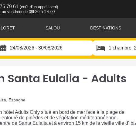
 75 79 61
(coût d'un appel local)
i au vendredi de 09h30 à 17h00
LLORET
SALOU
DESTINATIONS
n Santa Eulalia - Adults
Ibiza, Espagne
un hôtel Adults Only situé en bord de mer face à la plage de
entouré de pinèdes et de végétation méditerranéenne.
tre de Santa Eulalia et à environ 15 km de la vieille ville d’Ibi