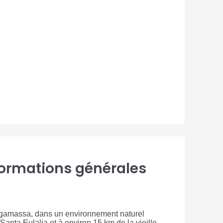
nformations générales
’Argamassa, dans un environnement naturel
anta Eulalia et à environ 15 km de la vieille