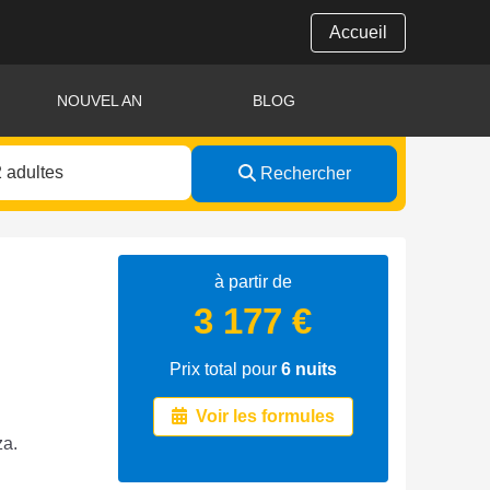
Accueil
NOUVEL AN
BLOG
Rechercher
à partir de
3 177 €
Prix total pour
6
nuits
Voir les formules
za.