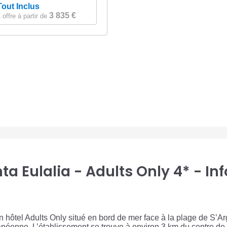
Tout Inclus
3 835 €
 offre à partir de
nta Eulalia - Adults Only 4* - I
 un hôtel Adults Only situé en bord de mer face à la plage de S
néenne. L’établissement se trouve à environ 3 km du centre de S