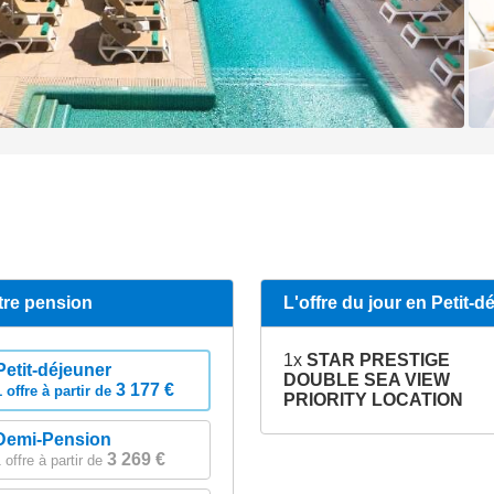
tre pension
L'offre du jour en Petit-d
1x
STAR PRESTIGE
Petit-déjeuner
DOUBLE SEA VIEW
3 177 €
1 offre à partir de
PRIORITY LOCATION
Demi-Pension
3 269 €
 offre à partir de