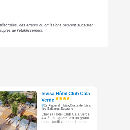
s effectuées, des erreurs ou omissions peuvent subsister.
auprès de l’établissement.
Invisa Hôtel Club Cala
Verde
Es Figueral | Ibiza,
Costa de Ibiza,
Iles Baléares,
Espagne
L’Invisa Hotel Club Cala Verde
4★ à Es Figueral est un grand
resort familial en bord de mer
offrant piscines panoramiques,
parc aquatique, nombreuses