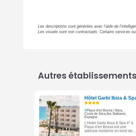
Les descriptions sont générées avec l’aide de l’intellig
Les visuels sont non contractuels. Certains services o
Autres établissements 
Hôtel Garbi Ibiza & Sp
Playa d'en Bossa | Ibiza,
Costa de Ibiza,
Iles Baléares,
Espagne
L’Hotel Garbi Ibiza & Spa 4* à
Playa d’en Bossa est une
adresse moderne en bord de
mer à Ibiza, idéale pour un