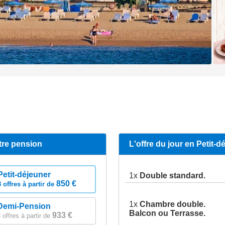
tre pension
L'offre du jour en Petit-d
Petit-déjeuner
1x
Double standard.
850 €
8 offres à partir de
1x
Chambre double.
Demi-Pension
Balcon ou Terrasse.
933 €
 offres à partir de