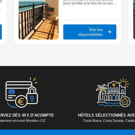
 à
pour profiter à la fois de la mer,
de la plage et des paysages
spectaculaires de la Costa
Brava.
n
Voir les
disponibilités
RVEZ DÈS 49 € D’ACOMPTE
HÔTELS SÉLECTIONNÉS AVE
aiement sécurisé Monético CIC
Costa Brava, Costa Dorada, Cata