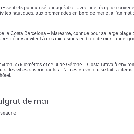
es essentiels pour un séjour agréable, avec une réception ouver
ctivités nautiques, aux promenades en bord de mer et à l’animatio
e de la Costa Barcelona – Maresme, connue pour sa large plage
aires côtiers invitent à des excursions en bord de mer, tandis q
environ 55 kilomètres et celui de Gérone – Costa Brava à enviro
 et les villes environnantes. L’accès en voiture se fait facilement
hôtel.
Malgrat de mar
 Espagne