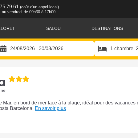
 75 79 61
(coût d'un appel local)
i au vendredi de 09h30 à 17h00
LLORET
SALOU
DESTINATIONS
a
gne
e Mar, en bord de mer face à la plage, idéal pour des vacances 
 Costa Barcelona.
En savoir plus