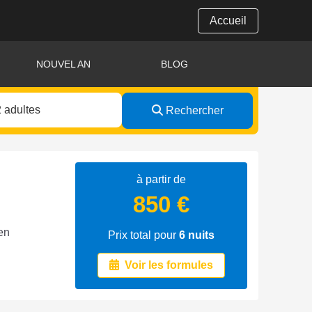
Accueil
NOUVEL AN
BLOG
Rechercher
à partir de
850 €
en
Prix total pour
6
nuits
Voir les formules