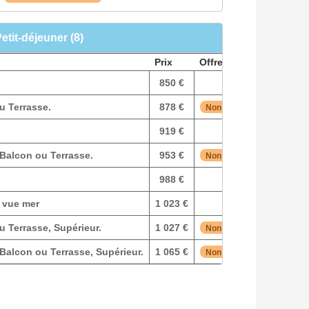
Petit-déjeuner (8)
Prix
Offre
850 €
u Terrasse.
878 €
Non remboursable
919 €
Balcon ou Terrasse.
953 €
Non remboursable
988 €
 vue mer
1 023 €
 Terrasse, Supérieur.
1 027 €
Non remboursable
Balcon ou Terrasse, Supérieur.
1 065 €
Non remboursable