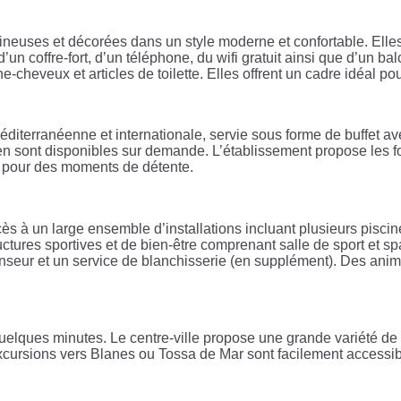
euses et décorées dans un style moderne et confortable. Elles 
d’un coffre-fort, d’un téléphone, du wifi gratuit ainsi que d’un b
cheveux et articles de toilette. Elles offrent un cadre idéal po
éditerranéenne et internationale, servie sous forme de buffet a
ten sont disponibles sur demande. L’établissement propose les 
re pour des moments de détente.
 à un large ensemble d’installations incluant plusieurs pisci
ctures sportives et de bien-être comprenant salle de sport et sp
censeur et un service de blanchisserie (en supplément). Des ani
elques minutes. Le centre-ville propose une grande variété de bo
excursions vers Blanes ou Tossa de Mar sont facilement accessib