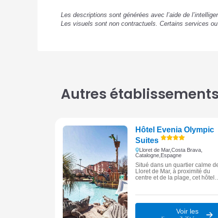
Les descriptions sont générées avec l’aide de l’intellig
Les visuels sont non contractuels. Certains services o
Autres établissements 
Hôtel Evenia Olympic
Suites
Lloret de Mar,
Costa Brava,
Catalogne,
Espagne
Situé dans un quartier calme d
Lloret de Mar, à proximité du
centre et de la plage, cet hôtel
4★ fait partie d’un vaste
complexe avec piscines,
restaurants et animations.
Voir les