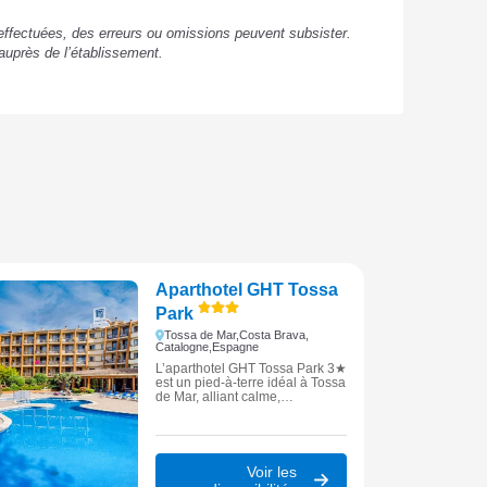
s effectuées, des erreurs ou omissions peuvent subsister.
auprès de l’établissement.
Aparthotel GHT Tossa
Park
Tossa de Mar,
Costa Brava,
Catalogne,
Espagne
L’aparthotel GHT Tossa Park 3★
est un pied-à-terre idéal à Tossa
de Mar, alliant calme,
convivialité et proximité de la
mer pour des vacances sur la
Costa Brava.
Voir les