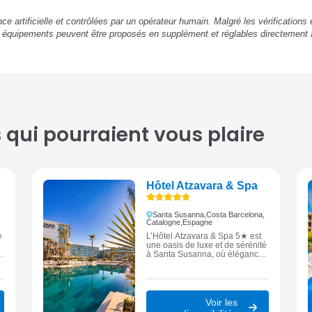
ence artificielle et contrôlées par un opérateur humain. Malgré les vérification
u équipements peuvent être proposés en supplément et réglables directement 
qui pourraient vous plaire
Hôtel Atzavara & Spa
Santa Susanna,
Costa Barcelona,
Catalogne,
Espagne
e
L’Hôtel Atzavara & Spa 5★ est
une oasis de luxe et de sérénité
à Santa Susanna, où élégance,
gastronomie et bien-être se
conjuguent face à la
Méditerranée.
Voir les