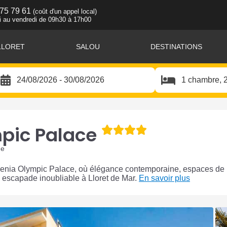
 75 79 61
(coût d'un appel local)
i au vendredi de 09h30 à 17h00
LLORET
SALOU
DESTINATIONS
mpic Palace
ne
 Evenia Olympic Palace, où élégance contemporaine, espaces de
e escapade inoubliable à Lloret de Mar.
En savoir plus