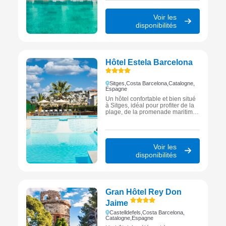
Voir les
disponibilités
Hôtel Estela Barcelona
Sitges,
Costa Barcelona,
Catalogne,
Espagne
Un hôtel confortable et bien situé
à Sitges, idéal pour profiter de la
plage, de la promenade maritime
et de l’animation balnéaire de la
Costa Barcelona.
Voir les
disponibilités
Gran Hôtel Rey Don
Jaime
Castelldefels,
Costa Barcelona,
Catalogne,
Espagne