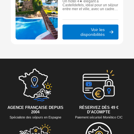
Un hôtel 4★ élégant à
Castelldefels, idéal pour un séjour
entre mer et ville, avec un cadre
raffiné, des vues panoramiques et
un accès rapide à la plage comme
à Barcelone.
Voir les
disponibilités
AGENCE FRANÇAISE DEPUIS
RÉSERVEZ DÈS 49 €
2004
D’ACOMPTE
Spécialiste des séjours en Espagne
Paiement sécurisé Monético CIC