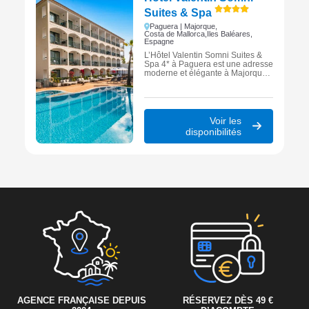
Suites & Spa
Paguera | Majorque,
Costa de Mallorca,
Iles Baléares,
Espagne
L’Hôtel Valentin Somni Suites &
Spa 4* à Paguera est une adresse
moderne et élégante à Majorque,
combinant confort contemporain,
piscines et espace bien-être pour
un séjour relaxant à deux ou en
famille, à quelques minutes de la
plage.
Voir les
disponibilités
AGENCE FRANÇAISE DEPUIS
RÉSERVEZ DÈS 49 €