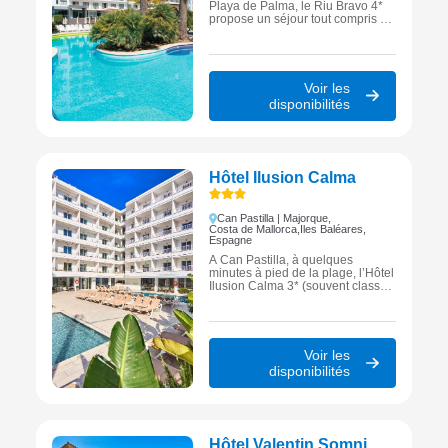
Playa de Palma, le Riu Bravo 4*
propose un séjour tout compris à
Majorque avec piscines, spa et
restaurants variés pour profiter
pleinement de vacances en bord
de mer.
Voir les
disponibilités
Hôtel Ilusion Calma
Can Pastilla | Majorque,
Costa de Mallorca,
Iles Baléares,
Espagne
À Can Pastilla, à quelques
minutes à pied de la plage, l’Hôtel
Ilusion Calma 3* (souvent classé
3* Sup) est une adresse pratique
à Majorque avec piscine, espace
bien-être et une ambiance
conviviale pour des vacances
simples et efficaces.
Voir les
disponibilités
Hôtel Valentin Somni