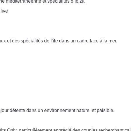
ne méditerranéenne et spécialités d’Ibiza
live
ux et des spécialités de l’île dans un cadre face à la mer.
séjour détente dans un environnement naturel et paisible.
lts Only, particulièrement apprécié des couples recherchant ca