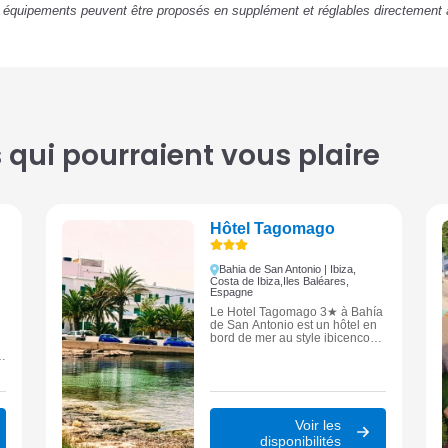
u équipements peuvent être proposés en supplément et réglables directement 
qui pourraient vous plaire
Hôtel Tagomago
Bahia de San Antonio | Ibiza,
Costa de Ibiza,
Iles Baléares,
Espagne
Le Hotel Tagomago 3★ à Bahía
de San Antonio est un hôtel en
bord de mer au style ibicenco
traditionnel, entouré de jardins
s
de palmiers et offrant piscine,
r
terrasse panoramique et
chambres avec balcon face à la
baie.
Voir les
disponibilités