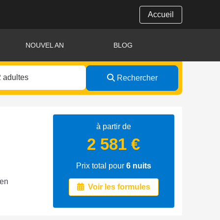
Accueil
NOUVEL AN
BLOG
Rechercher
à partir de
2 581 €
Prix total pour
6
nuits
 en
Voir les formules