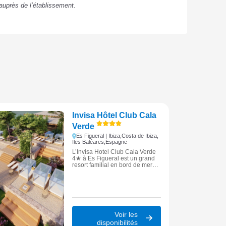
auprès de l’établissement.
Invisa Hôtel Club Cala
Verde
Es Figueral | Ibiza,
Costa de Ibiza,
Iles Baléares,
Espagne
L’Invisa Hotel Club Cala Verde
4★ à Es Figueral est un grand
resort familial en bord de mer
offrant piscines panoramiques,
parc aquatique, nombreuses
activités sportives et chambres
avec terrasse face à la
Méditerranée dans un
environnement naturel préservé
d’Ibiza.
Voir les
disponibilités