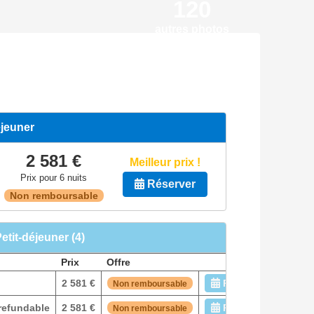
120
autres photos
éjeuner
2 581 €
Meilleur prix !
Prix pour 6 nuits
Réserver
Non remboursable
Petit-déjeuner (4)
Prix
Offre
2 581 €
Réserver
Non remboursable
 refundable
2 581 €
Réserver
Non remboursable