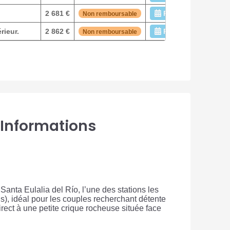
2 681 €
Réserver
Non remboursable
rieur.
2 862 €
Réserver
Non remboursable
 Informations
Santa Eulalia del Río, l’une des stations les
s), idéal pour les couples recherchant détente
irect à une petite crique rocheuse située face