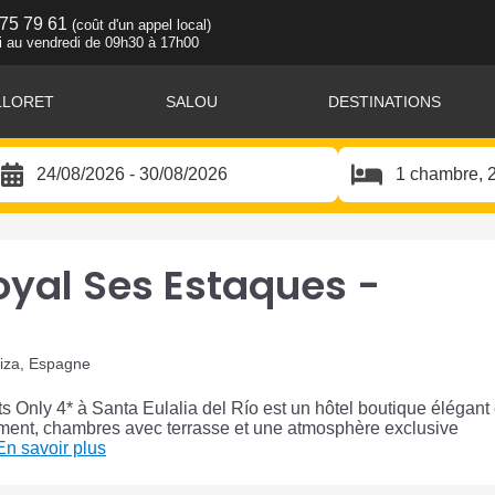
 75 79 61
(coût d'un appel local)
i au vendredi de 09h30 à 17h00
LLORET
SALOU
DESTINATIONS
oyal Ses Estaques -
biza, Espagne
 Only 4* à Santa Eulalia del Río est un hôtel boutique élégant
dement, chambres avec terrasse et une atmosphère exclusive
En savoir plus