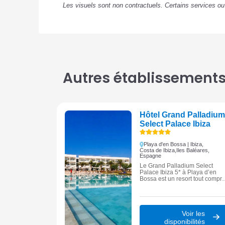
Les visuels sont non contractuels. Certains services o
Autres établissements 
Hôtel Grand Palladium
Select Palace Ibiza
Playa d'en Bossa | Ibiza,
Costa de Ibiza,
Iles Baléares,
Espagne
Le Grand Palladium Select
Palace Ibiza 5* à Playa d’en
Bossa est un resort tout compri
haut de gamme en bord de me
à Ibiza, offrant piscines
spectaculaires, spa complet,
nombreuses activités et
restaurants variés dans un
Voir les
cadre naturel face à la
disponibilités
Méditerranée