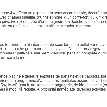
ope 4★ offrent un espace lumineux et confortable, décoré dans
avec chaînes satellite, d’un téléphone, d’un coffre-fort, du wifi g
in privative est équipée d’une baignoire ou douche, d’un sèche-c
le ou en famille, alliant simplicité et confort moderne.
diterranéenne et internationale sous forme de buffet varié, avec
ent une touche gourmande et conviviale. Des options végétarien
rmules : petit-déjeuner, demi-pension, pension complète ou tout
as face à la mer.
e piscine extérieure entourée de transats et de parasols, idéa
nier et un programme d’animations familiales assurent divertiss
4, le wifi gratuit, un service de bagagerie, de blanchisserie 
s à mobilité réduite. À proximité immédiate, diverses activités 
.