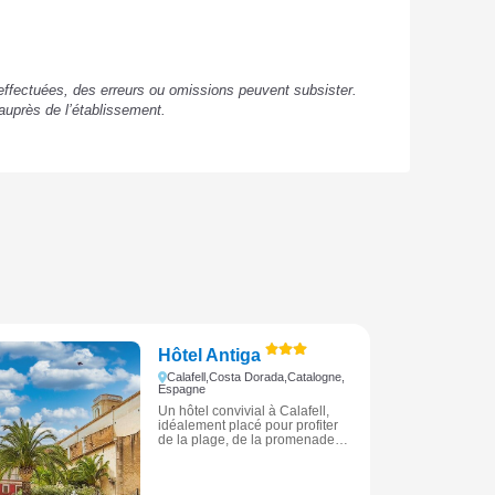
s effectuées, des erreurs ou omissions peuvent subsister.
auprès de l’établissement.
Hôtel Antiga
Calafell,
Costa Dorada,
Catalogne,
Espagne
Un hôtel convivial à Calafell,
idéalement placé pour profiter
de la plage, de la promenade
maritime et de l’animation
balnéaire de la Costa Dorada.