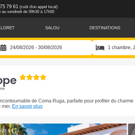
 75 79 61
(coût d'un appel local)
i au vendredi de 09h30 à 17h00
LLORET
SALOU
DESTINATIONS
ope
gne
ncontournable de Coma-Ruga, parfaite pour profiter du charme
e mer.
En savoir plus