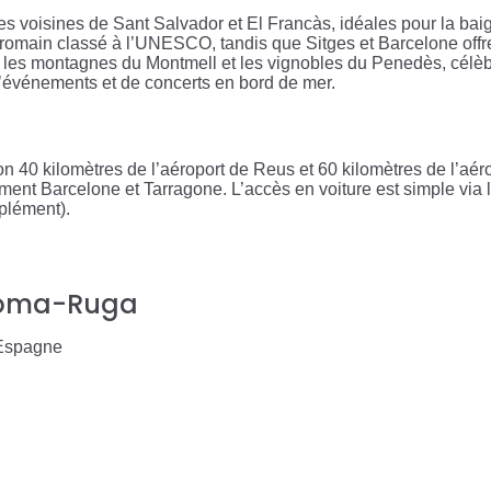
ges voisines de Sant Salvador et El Francàs, idéales pour la bai
 romain classé à l’UNESCO, tandis que Sitges et Barcelone offr
 les montagnes du Montmell et les vignobles du Penedès, célèbre
vénements et de concerts en bord de mer.
 40 kilomètres de l’aéroport de Reus et 60 kilomètres de l’aér
ement Barcelone et Tarragone. L’accès en voiture est simple via 
pplément).
 Coma-Ruga
 Espagne