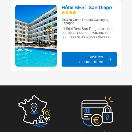
Hôtel BEST San Diego
Salou,
Costa Dorada,
Catalogne,
Espagne
L’Hôtel Best San Diego 4★ est un
lieu idéal pour des vacances
rythmées entre plages dorées,
détente et ambiance animée au
cœur de Salou.
Voir les
disponibilités