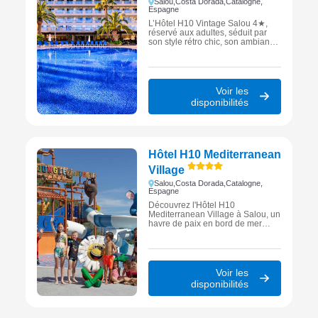
Salou,
Costa Dorada,
Catalogne,
Espagne
L’Hôtel H10 Vintage Salou 4★,
réservé aux adultes, séduit par
son style rétro chic, son ambiance
détendue et ses services exclusifs
au cœur de la Costa Dorada.
Voir les
disponibilités
Hôtel H10 Mediterranean
Village
Salou,
Costa Dorada,
Catalogne,
Espagne
Découvrez l'Hôtel H10
Mediterranean Village à Salou, un
havre de paix en bord de mer
pour des vacances inoubliables
en famille ou entre amis.
Voir les
disponibilités