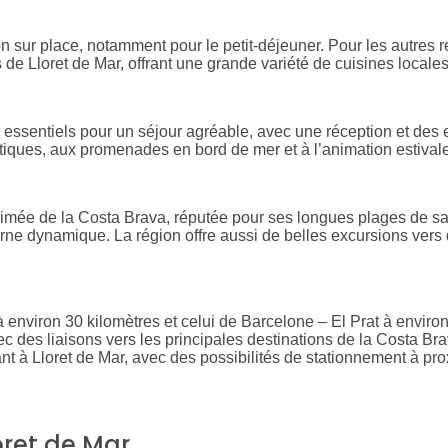
n sur place, notamment pour le petit-déjeuner. Pour les autres r
de Lloret de Mar, offrant une grande variété de cuisines locales
es essentiels pour un séjour agréable, avec une réception et d
autiques, aux promenades en bord de mer et à l’animation estivale
animée de la Costa Brava, réputée pour ses longues plages de sab
ne dynamique. La région offre aussi de belles excursions vers de
 environ 30 kilomètres et celui de Barcelone – El Prat à environ
 des liaisons vers les principales destinations de la Costa Brav
nt à Lloret de Mar, avec des possibilités de stationnement à prox
loret de Mar