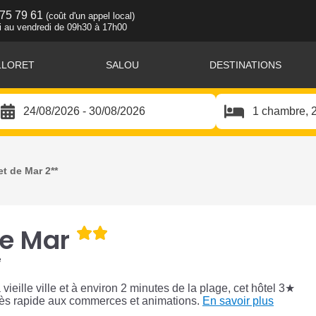
 75 79 61
(coût d'un appel local)
i au vendredi de 09h30 à 17h00
LLORET
SALOU
DESTINATIONS
et de Mar 2**
de Mar
e
 vieille ville et à environ 2 minutes de la plage, cet hôtel 3★
ès rapide aux commerces et animations.
En savoir plus