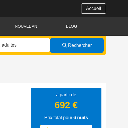
Accueil
NOUVEL AN
BLOG
Rechercher
à partir de
692 €
Prix total pour
6
nuits