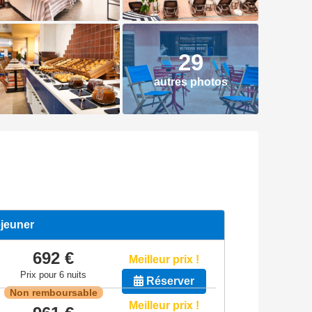
29
autres photos
éjeuner
692 €
Meilleur prix !
Prix pour 6 nuits
Réserver
Non remboursable
Meilleur prix !