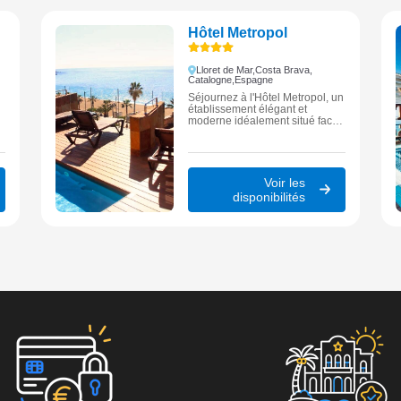
Hôtel Metropol
Lloret de Mar,
Costa Brava,
Catalogne,
Espagne
Séjournez à l'Hôtel Metropol, un
établissement élégant et
moderne idéalement situé face
à la plage de Lloret de Mar,
offrant des vues spectaculaires
sur la mer pour une escapade
méditerranéenne raffinée.
Voir les
disponibilités