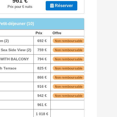
961 €
Réserver
Prix pour 6 nuits
Petit-déjeuner (10)
Prix
Offre
m (2)
692 €
Réserver
Non remboursable
Sea Side View (2)
759 €
Réserver
Non remboursable
 WITH BALCONY
794 €
Réserver
Non remboursable
h Terrace
825 €
Réserver
Non remboursable
866 €
Réserver
Non remboursable
916 €
Réserver
Non remboursable
942 €
Réserver
Non remboursable
961 €
Réserver
1 018 €
Réserver