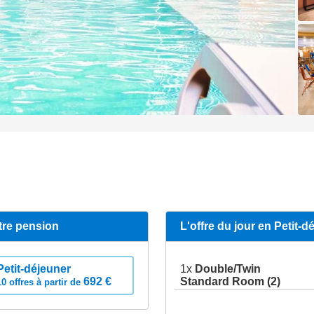
tre pension
L'offre du jour en Petit-d
Petit-déjeuner
1x
Double/Twin
692 €
Standard Room (2)
10 offres à partir de