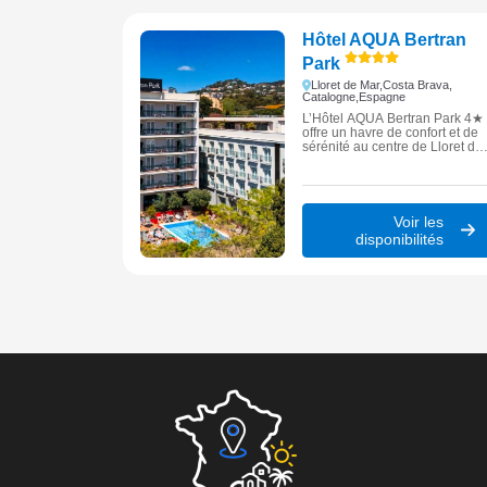
Hôtel AQUA Bertran
Park
Lloret de Mar,
Costa Brava,
Catalogne,
Espagne
L’Hôtel AQUA Bertran Park 4★
offre un havre de confort et de
sérénité au centre de Lloret de
Mar, parfait pour allier détente,
soleil et ambiance
méditerranéenne.
Voir les
disponibilités