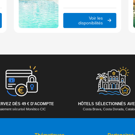
cet hôtel 3★ propose des
chambres confortables et un
accès rapide aux commerces et
t
animations.
t
Voir les
disponibilités
l
RVEZ DÈS 49 € D’ACOMPTE
HÔTELS SÉLECTIONNÉS AVE
aiement sécurisé Monético CIC
Costa Brava, Costa Dorada, Cata