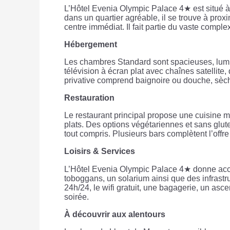
L’Hôtel Evenia Olympic Palace 4★ est situé à 
dans un quartier agréable, il se trouve à prox
centre immédiat. Il fait partie du vaste comp
Hébergement
Les chambres Standard sont spacieuses, lumin
télévision à écran plat avec chaînes satellite, 
privative comprend baignoire ou douche, sèche-
Restauration
Le restaurant principal propose une cuisine m
plats. Des options végétariennes et sans glu
tout compris. Plusieurs bars complètent l’off
Loisirs & Services
L’Hôtel Evenia Olympic Palace 4★ donne accès
toboggans, un solarium ainsi que des infrastru
24h/24, le wifi gratuit, une bagagerie, un as
soirée.
À découvrir aux alentours