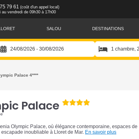
 75 79 61
(coût d'un appel local)
i au vendredi de 09h30 à 17h00
LLORET
SALOU
DESTINATIONS
ympic Palace 4****
mpic Palace
ne
 Evenia Olympic Palace, où élégance contemporaine, espaces de
e escapade inoubliable à Lloret de Mar.
En savoir plus