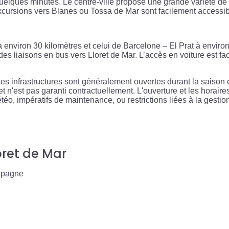
elques minutes. Le centre-ville propose une grande variété de bo
excursions vers Blanes ou Tossa de Mar sont facilement accessib
 environ 30 kilomètres et celui de Barcelone – El Prat à environ
es liaisons en bus vers Lloret de Mar. L’accès en voiture est fac
s infrastructures sont généralement ouvertes durant la saison e
if et n'est pas garanti contractuellement. L'ouverture et les horai
téo, impératifs de maintenance, ou restrictions liées à la gesti
loret de Mar
Espagne