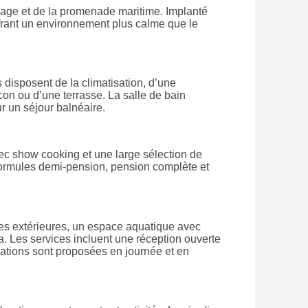
plage et de la promenade maritime. Implanté
offrant un environnement plus calme que le
disposent de la climatisation, d’une
alcon ou d’une terrasse. La salle de bain
ur un séjour balnéaire.
vec show cooking et une large sélection de
formules demi-pension, pension complète et
nes extérieures, un espace aquatique avec
a. Les services incluent une réception ouverte
mations sont proposées en journée et en