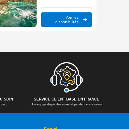
être au cœur de Lloret de Mar, à
seulement quelques pas des
plages dorées de la Costa
Brava.
Voir les
disponibilités
C SOIN
SERVICE CLIENT BASÉ EN FRANCE
logne…
Une équipe disponible avant et pendant votre séjour