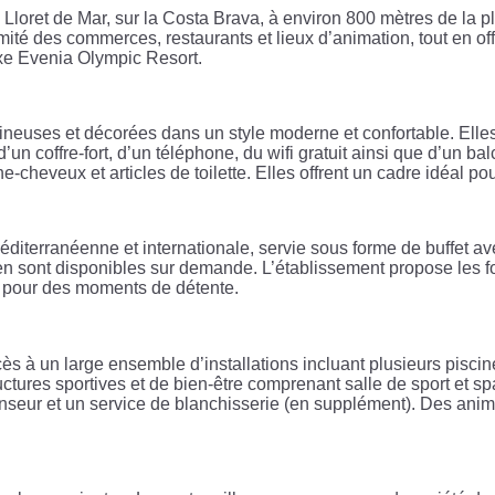
Lloret de Mar, sur la Costa Brava, à environ 800 mètres de la 
imité des commerces, restaurants et lieux d’animation, tout en 
lexe Evenia Olympic Resort.
euses et décorées dans un style moderne et confortable. Elles 
d’un coffre-fort, d’un téléphone, du wifi gratuit ainsi que d’un b
cheveux et articles de toilette. Elles offrent un cadre idéal po
éditerranéenne et internationale, servie sous forme de buffet a
ten sont disponibles sur demande. L’établissement propose les 
re pour des moments de détente.
 à un large ensemble d’installations incluant plusieurs pisci
ctures sportives et de bien-être comprenant salle de sport et sp
censeur et un service de blanchisserie (en supplément). Des ani