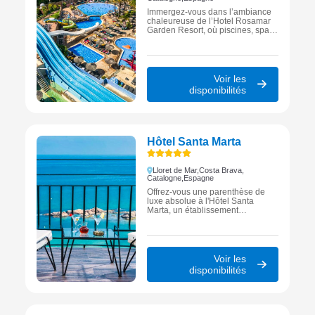
Immergez-vous dans l’ambiance
chaleureuse de l’Hotel Rosamar
Garden Resort, où piscines, spa,
gastronomie et animations se
combinent pour offrir des
vacances inoubliables en famille
à Lloret de Mar.
Voir les
disponibilités
Hôtel Santa Marta
Lloret de Mar,
Costa Brava,
Catalogne,
Espagne
Offrez-vous une parenthèse de
luxe absolue à l'Hôtel Santa
Marta, un établissement
prestigieux niché dans une forêt
de pins au bord de la plage de
Santa Cristina, idéal pour un
séjour d'exception entre nature et
Méditerranée à Lloret de Mar.
Voir les
disponibilités