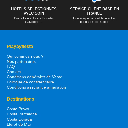
HÔTELS SÉLECTIONNÉS
SERVICE CLIENT BASÉ EN
AVEC SOIN
FRANCE
Costa Brava, Costa Dorada,
Une équipe disponible avant et
Catalogne…
pendant votre séjour
Playayfiesta
Qui sommes-nous ?
Nos partenaires
FAQ
Contact
Conditions générales de Vente
Politique de confidentialité
Conditions assurance annulation
Destinations
Costa Brava
Costa Barcelona
Costa Dorada
Lloret de Mar