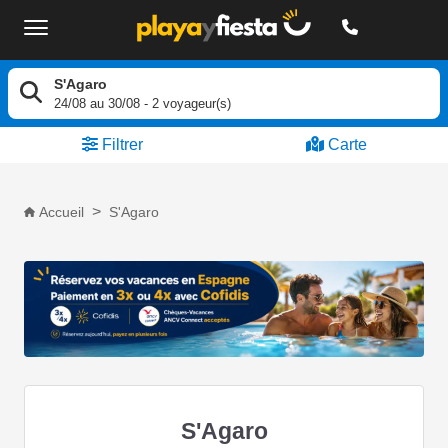
S'Agaro
24/08
au
30/08
-
2
voyageur(s)
Filtrer
Carte
Accueil
S'Agaro
S'Agaro