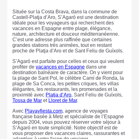
Située sur la Costa Brava, dans la commune de
Castell-Platja d’Aro, S’Agaró est une destination
idéale pour les voyageurs qui recherchent des
vacances en Espagne entre plage, élégance,
nature, architecture et douceur méditerranéenne.
C’est une adresse plus raffinée que certaines
grandes stations très animées, tout en restant
proche de Platja d’Aro et de Sant Feliu de Guíxols.
S’Agaró est parfaite pour celles et ceux qui veulent
profiter de
vacances en Espagne
dans une
destination balnéaire de caractère. On y vient pour
la plage de Sant Pol, le célèbre Camí de Ronda, la
plage de Sa Conca, les petites criques, les villas
élégantes, les restaurants, les promenades et la
proximité avec
Platja d’Aro
, Sant Feliu de Guíxols,
Tossa de Mar
et
Lloret de Mar
.
Avec
Playayfiesta.com
, agence de voyages
française basée à Metz et spécialiste de l’Espagne
depuis 2004, vous pouvez réserver votre séjour à
S’Agaró en toute simplicité. Notre objectif est de
vous proposer des vacances claires, rassurantes et
adaptées à votre façon de voyager.