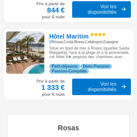
Prix à partir de
Voir les
844 €
disponibilités
pour 6 nuits
Hôtel Marítim
Rosas,Costa Brava,Catalogne,Espagne
Situé en bord de mer à Roses (quartier Santa
Margarita), face à la plage et à la promenade,
cet hôtel 4★ propose des chambres avec
balcon, piscine et restaurant.
Petit-déjeuner
Demi-Pension
Pension-Complète
Prix à partir de
Voir les
1 333 €
disponibilités
pour 6 nuits
Rosas