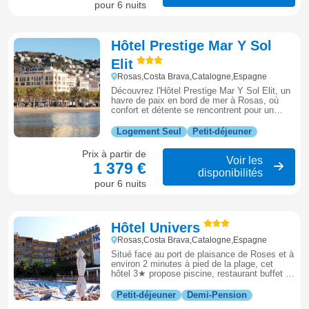
pour 6 nuits
Hôtel Prestige Mar Y Sol
Elit
Rosas,Costa Brava,Catalogne,Espagne
Découvrez l'Hôtel Prestige Mar Y Sol Elit, un
havre de paix en bord de mer à Rosas, où
confort et détente se rencontrent pour un
séjour inoubliable.
Logement Seul
Petit-déjeuner
Prix à partir de
Voir les
1 379 €
disponibilités
pour 6 nuits
Hôtel Univers
Rosas,Costa Brava,Catalogne,Espagne
Situé face au port de plaisance de Roses et à
environ 2 minutes à pied de la plage, cet
hôtel 3★ propose piscine, restaurant buffet et
animations, idéal pour profiter de la station
entre mer et centre-ville.
Petit-déjeuner
Demi-Pension