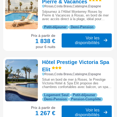
Pierre & Vacances
Rosas,Costa Brava,Catalogne,Espagne
Séjournez à l’Hôtel Monterrey Roses by
Pierre & Vacances à Rosas, en bord de mer
avec accès direct à la plage, idéal pour
profiter pleinement de la Costa Brava entre
détente et balades.
Petit-déjeuner
Demi-Pension
Prix à partir de
Voir les
1 838 €
disponibilités
pour 6 nuits
Hôtel Prestige Victoria Spa
Elit
Rosas,Costa Brava,Catalogne,Espagne
Situé en bord de mer à Roses, le Prestige
Victoria Hotel & Spa Elit propose des
chambres confortables avec balcon, un spa
complet, une piscine extérieure saisonnière et
un accès direct à la plage.
Logement Seul
Petit-déjeuner
Demi-Pension
Pension-Complète
Prix à partir de
Voir les
1 267 €
disponibilités