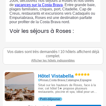
2004, découvrez nos séjours à Roses et nos offres
de
vacances sur la Costa Brava
. Entre grande baie,
plages familiales, criques, port, Citadelle, Cap de
Creus, restaurants et excursions vers Cadaqués ou
Empuriabrava, Roses est une destination parfaite
pour profiter de la Costa Brava nord.
Voir les séjours à Roses :
Vos dates sont très demandés ! 10 hôtels affichent déjà
complet.
Afficher les hôtels indisponibles
Hôtel Vistabella
Rosas,Costa Brava,Catalogne,Espagne
Situé sur les hauteurs de Roses, face à la
mer, cet hôtel 5★ propose plusieurs
restaurants, piscine et spa, idéal pour un
séjour haut de gamme dans un cadre calme
avec vue panoramique.
Petit-déjeuner