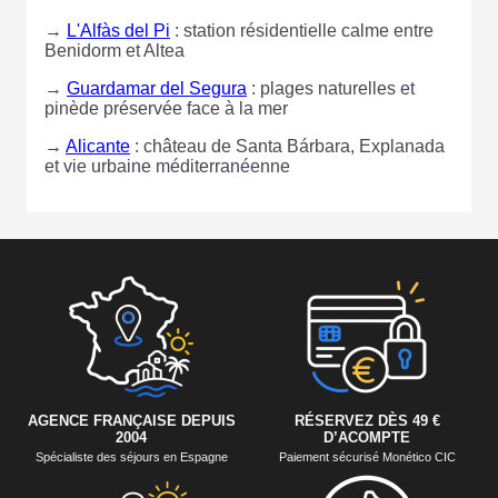
→
L'Alfàs del Pi
: station résidentielle calme entre
Benidorm et Altea
→
Guardamar del Segura
: plages naturelles et
pinède préservée face à la mer
→
Alicante
: château de Santa Bárbara, Explanada
et vie urbaine méditerranéenne
AGENCE FRANÇAISE DEPUIS
RÉSERVEZ DÈS 49 €
2004
D’ACOMPTE
Spécialiste des séjours en Espagne
Paiement sécurisé Monético CIC