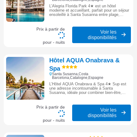
L’Alegria Florida Park 4★ est un hôtel
moderne et accueillant, parfait pour un séjour
ensoleillé à Santa Susanna entre plage,
détente et ambiance méditerranéenne.
Prix à partir de
Voir les
disponibilités
pour - nuits
Hôtel AQUA Onabrava &
Spa
Santa Susanna,Costa
Barcelona,Catalogne,Espagne
L’Hôtel AQUA Onabrava & Spa 4★ Sup est
une adresse incontournable à Santa
Susanna, idéale pour combiner bien-être,
soleil et confort face à la Méditerranée.
Prix à partir de
Voir les
disponibilités
pour - nuits