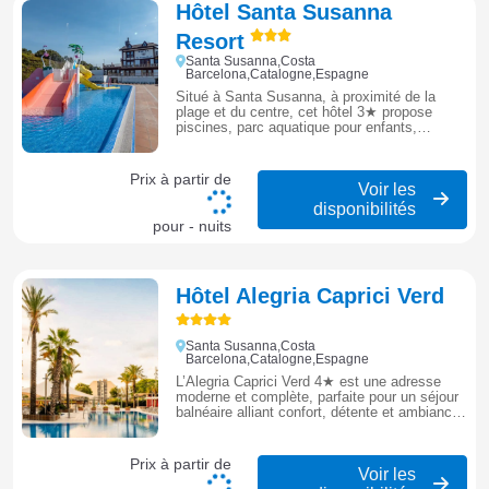
Hôtel Santa Susanna
Resort
Santa Susanna,Costa
Barcelona,Catalogne,Espagne
Situé à Santa Susanna, à proximité de la
plage et du centre, cet hôtel 3★ propose
piscines, parc aquatique pour enfants,
restaurant et animations, idéal pour un séjour
familial à prix accessible sur la Costa
Barcelona.
Prix à partir de
Voir les
disponibilités
pour - nuits
Hôtel Alegria Caprici Verd
Santa Susanna,Costa
Barcelona,Catalogne,Espagne
L’Alegria Caprici Verd 4★ est une adresse
moderne et complète, parfaite pour un séjour
balnéaire alliant confort, détente et ambiance
méditerranéenne à Santa Susanna.
Prix à partir de
Voir les