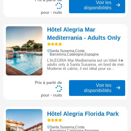
Voir les
disponibilités
pour - nuits
Hôtel Alegria Mar
Mediterrania - Adults Only
Santa Susanna,Costa
Barcelona,Catalogne,Espagne
L’ALEGRIA Mar Mediterrania est un hôtel 4★
adults only à Santa Susanna, en bord de mer.
Moderne et calme, il est idéal pour se
détendre avec piscine, spa et vue sur la
Méditerranée.
Prix à partir de
Voir les
disponibilités
pour - nuits
Hôtel Alegria Florida Park
Santa Susanna,Costa
Barcelona,Catalogne,Espagne