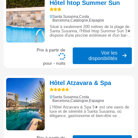
Hôtel htop Summer Sun
Santa Susanna,Costa
Barcelona,Catalogne,Espagne
Situé à seulement 200 mètres de la plage de
Santa Susanna, l'Hôtel htop Summer Sun 3★
dispose d'une piscine extérieure et d'un bar-
salon. Avec ses chambres climatisées et son
ambiance conviviale, c'est un établissement
idéal pour profiter du soleil et des activités de
Prix à partir de
la Costa Barcelona à petit prix.
Voir les
disponibilités
pour - nuits
Hôtel Atzavara & Spa
Santa Susanna,Costa
Barcelona,Catalogne,Espagne
L’Hôtel Atzavara & Spa 5★ est une oasis de
luxe et de sérénité à Santa Susanna, où
élégance, gastronomie et bien-être se
conjuguent face à la Méditerranée.
Prix à partir de