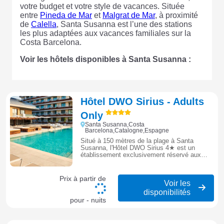
votre budget et votre style de vacances. Située
entre
Pineda de Mar
et
Malgrat de Mar
, à proximité
de
Calella
, Santa Susanna est l’une des stations
les plus adaptées aux vacances familiales sur la
Costa Barcelona.
Voir les hôtels disponibles à Santa Susanna :
Hôtel DWO Sirius - Adults
Only
Santa Susanna,Costa
Barcelona,Catalogne,Espagne
Situé à 150 mètres de la plage à Santa
Susanna, l'Hôtel DWO Sirius 4★ est un
établissement exclusivement réservé aux
adultes. Il propose une piscine extérieure, un
centre de fitness avec sauna et des
chambres modernes avec balcon. C'est un
Prix à partir de
hôtel idéal pour un séjour tranquille et relaxant
Voir les
sur la Costa Barcelona.
disponibilités
pour - nuits