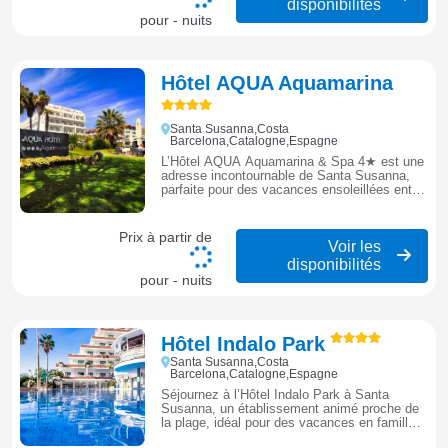
disponibilités
pour - nuits
Hôtel AQUA Aquamarina
Santa Susanna,Costa
Barcelona,Catalogne,Espagne
L’Hôtel AQUA Aquamarina & Spa 4★ est une
adresse incontournable de Santa Susanna,
parfaite pour des vacances ensoleillées entre
détente, loisirs et ambiance méditerranéenne.
Prix à partir de
Voir les
disponibilités
pour - nuits
Hôtel Indalo Park
Santa Susanna,Costa
Barcelona,Catalogne,Espagne
Séjournez à l’Hôtel Indalo Park à Santa
Susanna, un établissement animé proche de
la plage, idéal pour des vacances en famille
entre détente, piscine et animations sur la