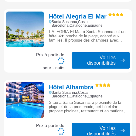
Hôtel Alegria El Mar
Santa Susanna,Costa
Barcelona,Catalogne,Espagne
L’ALEGRIA El Mar à Santa Susanna est un
hôtel 4★ proche de la plage, adapté aux
familles. Il propose des chambres avec
balcon, une piscine extérieure, un restaurant
et des animations.
Prix à partir de
Voir les
disponibilités
pour - nuits
Hôtel Alhambra
Santa Susanna,Costa
Barcelona,Catalogne,Espagne
Situé à Santa Susanna, à proximité de la
plage et de la promenade, cet hôtel 4★
propose piscines, restaurant et animations,
idéal pour profiter de la station entre détente
et vie animée.
Prix à partir de
Voir les
disponibilités