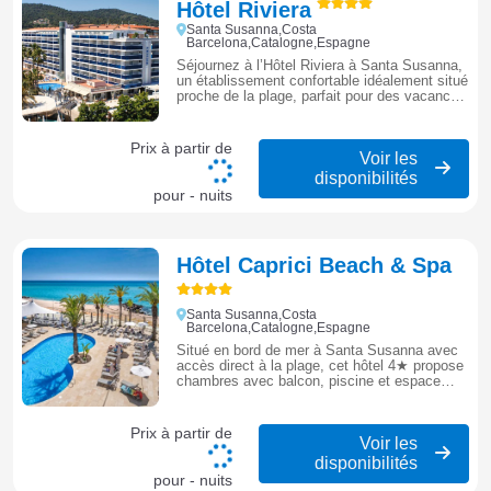
Hôtel Riviera
Santa Susanna,Costa
Barcelona,Catalogne,Espagne
Séjournez à l’Hôtel Riviera à Santa Susanna,
un établissement confortable idéalement situé
proche de la plage, parfait pour des vacances
entre détente et soleil sur la Costa Barcelona.
Prix à partir de
Voir les
disponibilités
pour - nuits
Hôtel Caprici Beach & Spa
Santa Susanna,Costa
Barcelona,Catalogne,Espagne
Situé en bord de mer à Santa Susanna avec
accès direct à la plage, cet hôtel 4★ propose
chambres avec balcon, piscine et espace
spa. Idéal pour profiter de la plage, de la
détente et de la promenade animée à pied.
Prix à partir de
Voir les
disponibilités
pour - nuits