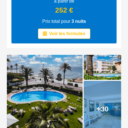
à partir de
252 €
Prix total pour
3
nuits
Voir les formules
+30