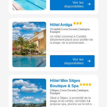
Voir les
disponibilités
Hôtel Antiga
Calafell,
Costa Dorada,
Catalogne,
Espagne
Un hôtel convivial à Calafell,
idéalement placé pour profiter de
la plage, de la promenade
maritime et de l’animation
balnéaire de la Costa Dorada.
Voir les
disponibilités
Hôtel Mim Sitges
Boutique & Spa
Sitges,
Costa Dorada,
Catalogne,
Espagne
Situé à Sitges, à proximité de la
plage et du centre, cet hôtel 4★
propose spa, piscine sur le toit et