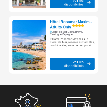
Voir les
l'élégance méditerranéenne.
disponibilités
Hôtel Rosamar Maxim -
Adults Only
Lloret de Mar,
Costa Brava,
Catalogne,
Espagne
L’Hôtel Rosamar Maxim 4★ à
Lloret de Mar, réservé aux adultes,
combine élégance contemporaine
et vue imprenable sur la mer pour
un séjour inoubliable sur la Costa
Brava.
Voir les
disponibilités