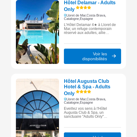
Hôtel Delamar - Adults
Only
Lloret de Mar,
Costa Brava,
Catalogne,
Espagne
L’Hôtel Delamar 4★ à Lloret de
Mar, un refuge contemporain
réservé aux adultes, allie
élégance méditerranéenne,
ambiance branchée et art de vivre
catalan.
Voir les
disponibilités
Hôtel Augusta Club
Hotel & Spa - Adults
Only
Lloret de Mar,
Costa Brava,
Catalogne,
Espagne
Éveillez vos sens à l'Hôtel
Augusta Club & Spa, un
sanctuaire "Adults Only"
d'exception à Lloret de Mar où
luxe, bien-être et sérénité
s'unissent pour vous offrir une
parenthèse romantique et
revitalisante au sommet de