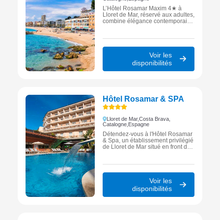
L’Hôtel Rosamar Maxim 4★ à
Lloret de Mar, réservé aux adultes,
combine élégance contemporaine
et vue imprenable sur la mer pour
un séjour inoubliable sur la Costa
Brava.
Voir les
disponibilités
Hôtel Rosamar & SPA
Lloret de Mar,
Costa Brava,
Catalogne,
Espagne
Détendez-vous à l'Hôtel Rosamar
& Spa, un établissement privilégié
de Lloret de Mar situé en front de
mer, proposant un centre de bien-
être complet et des installations
de loisirs idéales pour un séjour
revitalisant sur la Costa Brava.
Voir les
disponibilités